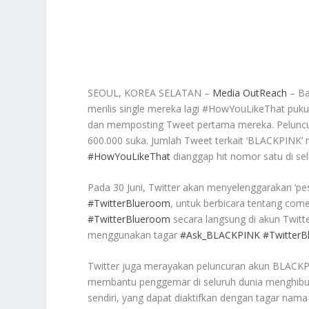
SEOUL, KOREA SELATAN –
Media OutReach
– Ba
merilis single mereka lagi #HowYouLikeThat puk
dan memposting Tweet pertama mereka. Peluncuran 
600.000 suka. Jumlah Tweet terkait ‘BLACKPINK’ 
#HowYouLikeThat
dianggap hit nomor satu di sel
Pada 30 Juni, Twitter akan menyelenggarakan ‘p
#TwitterBlueroom
, untuk berbicara tentang com
#TwitterBlueroom
secara langsung di akun Twitte
menggunakan tagar
#Ask_BLACKPINK
#Twitter
Twitter juga merayakan peluncuran akun BLACK
membantu penggemar di seluruh dunia menghi
sendiri, yang dapat diaktifkan dengan tagar n