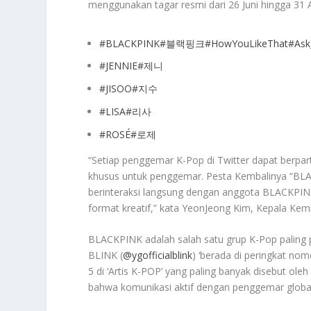
menggunakan tagar resmi dari 26 Juni hingga 31 
#BLACKPINK
#블랙핑크
#HowYouLikeThat
#As
#JENNIE
#제니
#JISOO
#지수
#LISA
#리사
#ROSÉ
#로제
“Setiap penggemar K-Pop di Twitter dapat berpar
khusus untuk penggemar. Pesta Kembalinya “B
berinteraksi langsung dengan anggota BLACKPINK
format kreatif,” kata YeonJeong Kim, Kepala Kemi
BLACKPINK adalah salah satu grup K-Pop paling
BLINK (
@ygofficialblink
) ‘berada di peringkat no
5 di ‘Artis K-POP’ yang paling banyak disebut ol
bahwa komunikasi aktif dengan penggemar global 