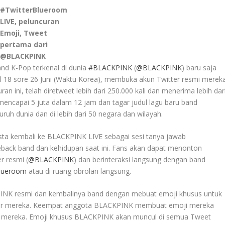
#TwitterBlueroom
LIVE, peluncuran
Emoji, Tweet
pertama dari
@BLACKPINK
nd K-Pop terkenal di dunia
#BLACKPINK
(
@BLACKPINK
) baru saja
ul 18 sore 26 Juni (Waktu Korea), membuka akun Twitter resmi merek
ini, telah diretweet lebih dari 250.000 kali dan menerima lebih dar
mencapai 5 juta dalam 12 jam dan tagar judul lagu baru band
uruh dunia dan di lebih dari 50 negara dan wilayah.
esta kembali ke BLACKPINK LIVE sebagai sesi tanya jawab
eback band dan kehidupan saat ini. Fans akan dapat menonton
r resmi (
@BLACKPINK
) dan berinteraksi langsung dengan band
Blueroom
atau di ruang obrolan langsung.
PINK resmi dan kembalinya band dengan mebuat emoji khusus untuk
bur mereka. Keempat anggota BLACKPINK membuat emoji mereka
ama mereka. Emoji khusus BLACKPINK akan muncul di semua Tweet