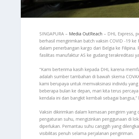
SINGAPURA –
Media OutReach
– DHL Express, p
berhasil mengirimkan batch vaksin COVID -19 ke F
dalam penerbangan kargo dari Belgia ke Filipina.
fasilitas manufaktur AS ke gudang terakreditasi y
“Kami berterima kasih kepada DHL karena memfas
adalah sumber tambahan di bawah skema COVAX u
kami berupaya untuk memvaksinasi individu yang 
beberapa bulan ke depan, mari kita terus perca
kendala ini dan bangkit kembali sebagai bangsa,”
Vaksin dikirimkan dalam kemasan pengirim yang 
pengaturan suhu, mengizinkan penggunaan di loka
diperlukan. Pemantau suhu canggih yang dilengka
visibilitas penuh selama perjalanan pengiriman.