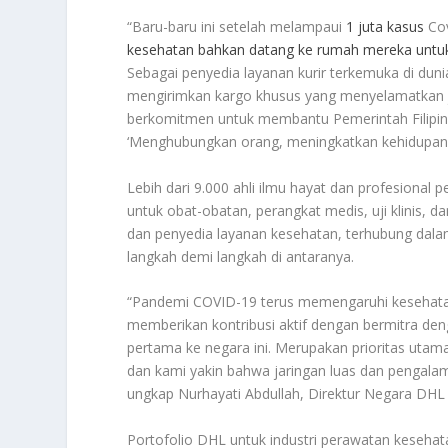
“Baru-baru ini setelah melampaui
1 juta kasus
Cov
kesehatan bahkan datang ke rumah mereka unt
Sebagai penyedia layanan kurir terkemuka di d
mengirimkan kargo khusus yang menyelamatkan jiwa
berkomitmen untuk membantu Pemerintah Filipi
‘Menghubungkan orang, meningkatkan kehidupan’,”
Lebih dari 9.000 ahli ilmu hayat dan profesional 
untuk obat-obatan, perangkat medis, uji klinis, da
dan penyedia layanan kesehatan, terhubung dalam r
langkah demi langkah di antaranya.
“Pandemi COVID-19 terus memengaruhi kesehata
memberikan kontribusi aktif dengan bermitra d
pertama ke negara ini. Merupakan prioritas ut
dan kami yakin bahwa jaringan luas dan penga
ungkap Nurhayati Abdullah, Direktur Negara DHL E
Portofolio DHL untuk industri perawatan kesehata