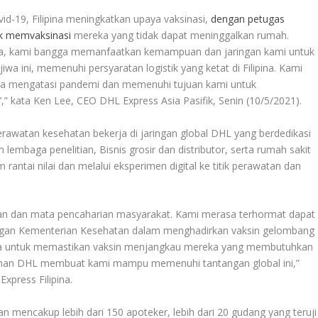
id-19, Filipina meningkatkan upaya vaksinasi,
dengan petugas
uk memvaksinasi
mereka yang tidak dapat meninggalkan rumah.
unia, kami bangga memanfaatkan kemampuan dan jaringan kami untuk
 ini, memenuhi persyaratan logistik yang ketat di Filipina. Kami
na mengatasi pandemi dan memenuhi tujuan kami untuk
 kata Ken Lee, CEO DHL Express Asia Pasifik, Senin (10/5/2021).
perawatan kesehatan bekerja di jaringan global DHL yang berdedikasi
n lembaga penelitian, Bisnis grosir dan distributor, serta rumah sakit
antai nilai dan melalui eksperimen digital ke titik perawatan dan
n dan mata pencaharian masyarakat. Kami merasa terhormat dapat
engan Kementerian Kesehatan dalam menghadirkan vaksin gelombang
ama untuk memastikan vaksin menjangkau mereka yang membutuhkan
laman DHL membuat kami mampu memenuhi tantangan global ini,”
xpress Filipina.
n mencakup lebih dari 150 apoteker, lebih dari 20 gudang yang teruji