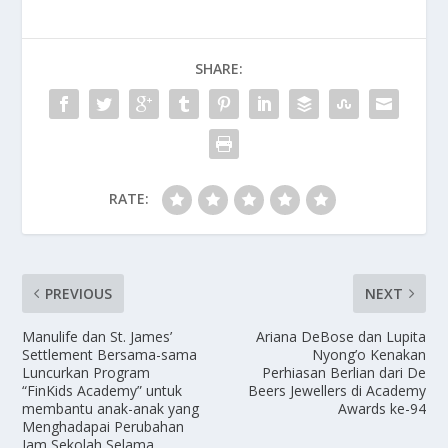
SHARE:
RATE:
PREVIOUS
NEXT
Manulife dan St. James’
Ariana DeBose dan Lupita
Settlement Bersama-sama
Nyong’o Kenakan
Luncurkan Program
Perhiasan Berlian dari De
“FinKids Academy” untuk
Beers Jewellers di Academy
membantu anak-anak yang
Awards ke-94
Menghadapai Perubahan
Jam Sekolah Selama