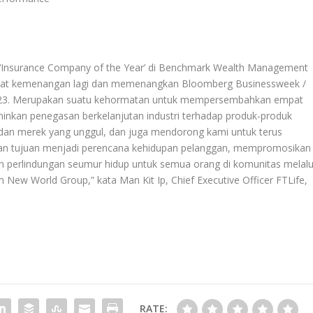
 ‘Insurance Company of the Year’ di Benchmark Wealth Management
buat kemenangan lagi dan memenangkan Bloomberg Businessweek /
s 2023. Merupakan suatu kehormatan untuk mempersembahkan empat
inkan penegasan berkelanjutan industri terhadap produk-produk
nal dan merek yang unggul, dan juga mendorong kami untuk terus
an tujuan menjadi perencana kehidupan pelanggan, mempromosikan
n perlindungan seumur hidup untuk semua orang di komunitas melalu
m New World Group,” kata Man Kit Ip, Chief Executive Officer FTLife,
RATE: