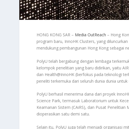
HONG KONG SAR –
Media OutReach
– Hong Kong
program baru, InnoHK Clusters, yang diluncurka
mendukung pembangunan Hong Kong sebagai negar
PolyU telah bergabung dengan lembaga terkemuk
kelompok penelitian yang baru didirikan, yaitu 
dan Health@InnoHK (berfokus pada teknologi ter
peneliti terkemuka dari seluruh dunia dunia untu
PolyU berhasil menerima dana dari proyek InnoHK
Science Park, termasuk Laboratorium untuk Kece
Keamanan Sistem (CAiRS), dan Pusat Penelitian Ma
dioperasikan satu demi satu.
Selain itu, PolyU juga telah menjadi organisasi 