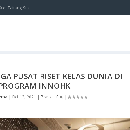
 di Taitung Suk...
A PUSAT RISET KELAS DUNIA DI
PROGRAM INNOHK
Irma
|
Oct 13, 2021
|
Bisnis
|
0
|