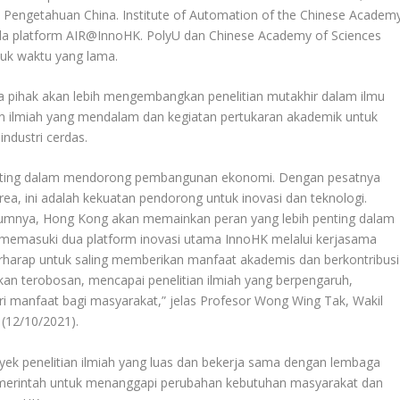
u Pengetahuan China. Institute of Automation of the Chinese Academ
pada platform AIR@InnoHK. PolyU dan Chinese Academy of Sciences
tuk waktu yang lama.
 pihak akan lebih mengembangkan penelitian mutakhir dalam ilmu
an ilmiah yang mendalam dan kegiatan pertukaran akademik untuk
dustri cerdas.
penting dalam mendorong pembangunan ekonomi. Dengan pesatnya
ea, ini adalah kekuatan pendorong untuk inovasi dan teknologi.
lumnya, Hong Kong akan memainkan peran yang lebih penting dalam
h memasuki dua platform inovasi utama InnoHK melalui kerjasama
berharap untuk saling memberikan manfaat akademis dan berkontribusi
akan terobosan, mencapai penelitian ilmiah yang berpengaruh,
anfaat bagi masyarakat,” jelas Profesor Wong Wing Tak, Wakil
 (12/10/2021).
ek penelitian ilmiah yang luas dan bekerja sama dengan lembaga
 pemerintah untuk menanggapi perubahan kebutuhan masyarakat dan