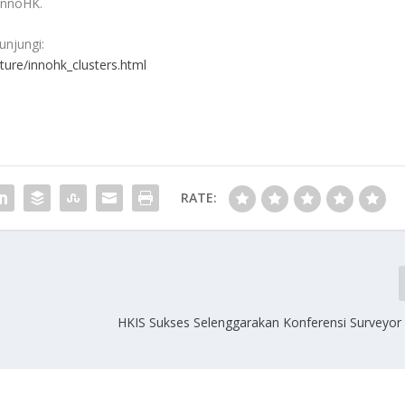
InnoHK.
unjungi:
cture/innohk_clusters.html
RATE:
HKIS Sukses Selenggarakan Konferensi Surveyo