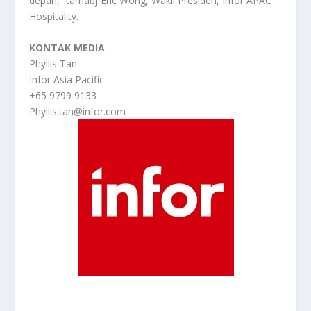
depan,” tamabj Eric Wong, Wakil Presiden, Infor APAC
Hospitality.
KONTAK MEDIA
Phyllis Tan
Infor Asia Pacific
+65 9799 9133
Phyllis.tan@infor.com