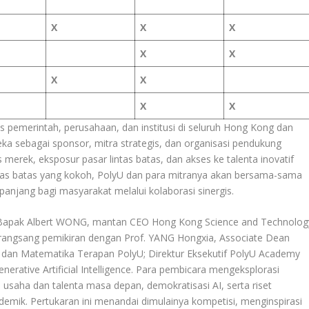
X
X
X
X
X
X
X
X
X
pemerintah, perusahaan, dan institusi di seluruh Hong Kong dan
ka sebagai sponsor, mitra strategis, dan organisasi pendukung
 merek, eksposur pasar lintas batas, dan akses ke talenta inovatif
tas batas yang kokoh, PolyU dan para mitranya akan bersama-sama
anjang bagi masyarakat melalui kolaborasi sinergis.
 Bapak Albert WONG, mantan CEO Hong Kong Science and Technolog
merangsang pemikiran dengan Prof. YANG Hongxia, Associate Dean
er dan Matematika Terapan PolyU; Direktur Eksekutif PolyU Academy
 Generative Artificial Intelligence. Para pembicara mengeksplorasi
usaha dan talenta masa depan, demokratisasi AI, serta riset
kademik. Pertukaran ini menandai dimulainya kompetisi, menginspirasi