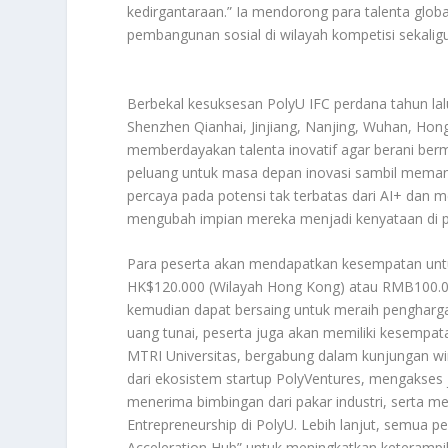
kedirgantaraan.” Ia mendorong para talenta globa
pembangunan sosial di wilayah kompetisi sekalig
Berbekal kesuksesan PolyU IFC perdana tahun lalu
Shenzhen Qianhai, Jinjiang, Nanjing, Wuhan, Hong
memberdayakan talenta inovatif agar berani b
peluang untuk masa depan inovasi sambil memanf
percaya pada potensi tak terbatas dari AI+ dan 
mengubah impian mereka menjadi kenyataan di 
Para peserta akan mendapatkan kesempatan unt
HK$120.000 (Wilayah Hong Kong) atau RMB100.000 
kemudian dapat bersaing untuk meraih penghargaa
uang tunai, peserta juga akan memiliki kesempat
MTRI Universitas, bergabung dalam kunjungan wi
dari ekosistem startup PolyVentures, mengakses
menerima bimbingan dari pakar industri, serta 
Entrepreneurship di PolyU. Lebih lanjut, semua p
Acceleration Hub” untuk meningkatkan keterampi