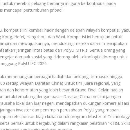
l untuk merebut peluang berharga ini guna berkontribusi pada
us mencapai pertumbuhan pribadi.
, kompetisi ini kembali hadir dengan delapan wilayah kompetisi, yait
 Kong, Hefei, Hangzhou, dan Wuxi. Kompetisi ini bertujuan untuk
ermimpi dan mewujudkannya, mendukung mereka dalam menciptakan
aatkan jaringan lintas batas dari PolyU MTRIs. Semua orang yang
mengejar dampak sosial yang didorong oleh teknologi didorong untuk
panggung PolyU IFC 2026.
uk memenangkan berbagai hadiah dan peluang, termasuk hingga
(setiap wilayah Daratan China) untuk tim juara regional, yang
n dan kehormatan yang lebih besar di Grand Final. Selain hadiah
an untuk terhubung dengan pasar Daratan China melalui jaringan
rausaha lokal dan luar negeri, mendapatkan dukungan komersialisasi
 jaringan investor dan pemimpin perusahaan PolyU yang mapan,
memperoleh sponsor biaya kuliah untuk program Master of Technology
eserta berhak untuk bergabung dalam rangkaian pelatihan “KT&E Skill
lan inovasi dan kewirausahaan mereka.