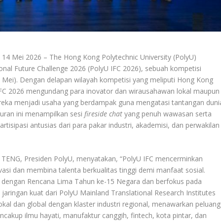
 Mei 2026 – The Hong Kong Polytechnic University (PolyU)
nal Future Challenge 2026 (PolyU IFC 2026), sebuah kompetisi
3 Mei). Dengan delapan wilayah kompetisi yang meliputi Hong Kong
U IFC 2026 mengundang para inovator dan wirausahawan lokal maupun
mereka menjadi usaha yang berdampak guna mengatasi tantangan duni
curan ini menampilkan sesi
fireside chat
yang penuh wawasan serta
rtisipasi antusias dari para pakar industri, akademisi, dan perwakilan
 TENG, Presiden PolyU, menyatakan, “PolyU IFC mencerminkan
 dan membina talenta berkualitas tinggi demi manfaat sosial.
kan dengan Rencana Lima Tahun ke-15 Negara dan berfokus pada
 jaringan kuat dari PolyU Mainland Translational Research Institutes
kal dan global dengan klaster industri regional, menawarkan peluang
cakup ilmu hayati, manufaktur canggih, fintech, kota pintar, dan