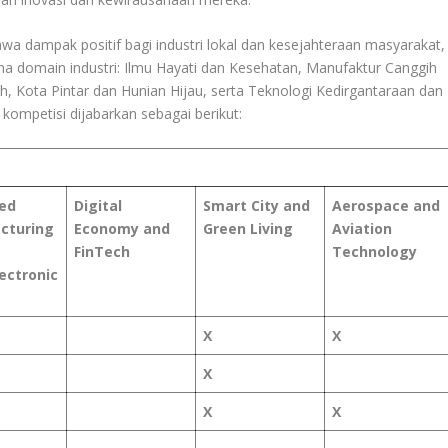
wa dampak positif bagi industri lokal dan kesejahteraan masyarakat,
ima domain industri: Ilmu Hayati dan Kesehatan, Manufaktur Canggih
h, Kota Pintar dan Hunian Hijau, serta Teknologi Kedirgantaraan dan
kompetisi dijabarkan sebagai berikut:
ed
Digital
Smart City and
Aerospace and
cturing
Economy and
Green Living
Aviation
FinTech
Technology
ectronic
X
X
X
X
X