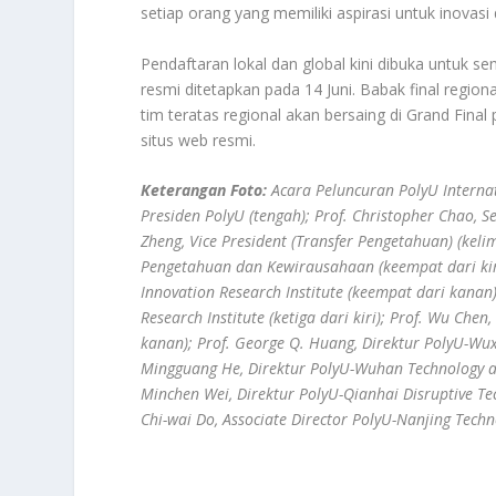
setiap orang yang memiliki aspirasi untuk inovas
Pendaftaran lokal dan global kini dibuka untuk 
resmi ditetapkan pada 14 Juni. Babak final regi
tim teratas regional akan bersaing di Grand Final 
situs web resmi.
Keterangan Foto:
Acara Peluncuran PolyU Internat
Presiden PolyU (tengah); Prof. Christopher Chao, Seni
Zheng, Vice President (Transfer Pengetahuan) (keli
Pengetahuan dan Kewirausahaan (keempat dari kiri)
Innovation Research Institute (keempat dari kanan
Research Institute (ketiga dari kiri); Prof. Wu Chen
kanan); Prof. George Q. Huang, Direktur PolyU-Wuxi
Mingguang He, Direktur PolyU-Wuhan Technology an
Minchen Wei, Direktur PolyU-Qianhai Disruptive Te
Chi-wai Do, Associate Director PolyU-Nanjing Techn