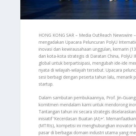
HONG KONG SAR – Media OutReach Newswire – 14
mengadakan Upacara Peluncuran PolyU Internatio
inovasi dan kewirausahaan unggulan, kemarin (1
dan kota-kota strategis di Daratan China, Poly
global untuk berpartisipasi, mengubah ide-ide 
nyata di wilayah-wilayah tersebut. Upacara pelun
sesi berbagi dengan peserta tahun lalu, menarik pa
startup.
Dalam sambutan pembukaannya, Prof. Jin-Guang
komitmen mendalam kami untuk mendorong inovasi
Tantangan tahun ini secara strategis diselaras
inisiatif ‘Kecerdasan Buatan (AI)+’. Memanfaatkan
(MTRIs), kompetisi ini menghubungkan inovator lo
pasar di berbagai domain industri utama yang men