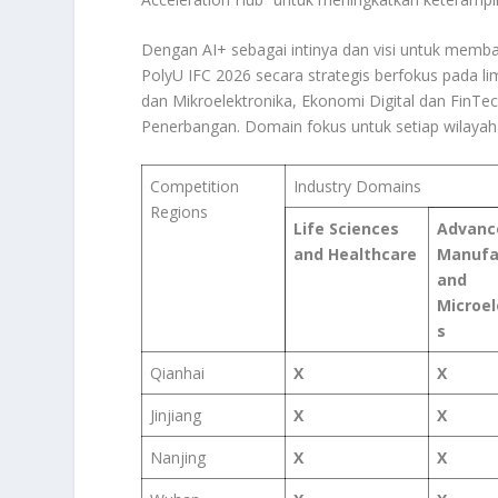
Dengan AI+ sebagai intinya dan visi untuk memba
PolyU IFC 2026 secara strategis berfokus pada l
dan Mikroelektronika, Ekonomi Digital dan FinTec
Penerbangan. Domain fokus untuk setiap wilayah 
Competition
Industry Domains
Regions
Life Sciences
Advanc
and Healthcare
Manufa
and
Microel
s
Qianhai
X
X
Jinjiang
X
X
Nanjing
X
X