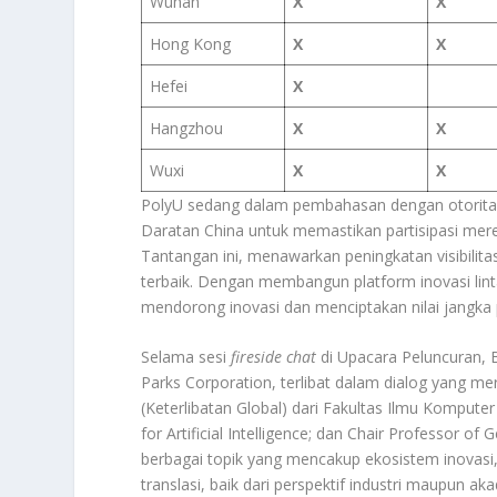
Wuhan
X
X
Hong Kong
X
X
Hefei
X
Hangzhou
X
X
Wuxi
X
X
PolyU sedang dalam pembahasan dengan otoritas 
Daratan China untuk memastikan partisipasi mere
Tantangan ini, menawarkan peningkatan visibilitas
terbaik. Dengan membangun platform inovasi lin
mendorong inovasi dan menciptakan nilai jangka p
Selama sesi
fireside chat
di Upacara Peluncuran,
Parks Corporation, terlibat dalam dialog yang 
(Keterlibatan Global) dari Fakultas Ilmu Komput
for Artificial Intelligence; dan Chair Professor of
berbagai topik yang mencakup ekosistem inovasi, 
translasi, baik dari perspektif industri maupun a