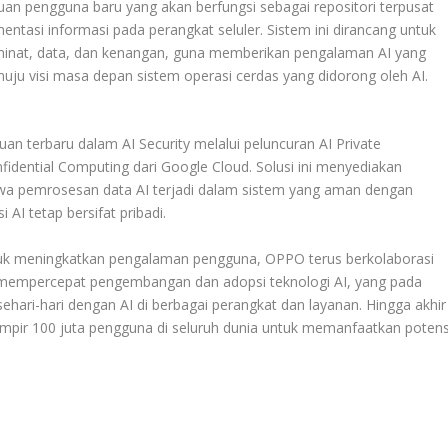
pengguna baru yang akan berfungsi sebagai repositori terpusat
ntasi informasi pada perangkat seluler. Sistem ini dirancang untuk
, minat, data, dan kenangan, guna memberikan pengalaman AI yang
ju visi masa depan sistem operasi cerdas yang didorong oleh AI.
 terbaru dalam AI Security melalui peluncuran AI Private
dential Computing dari Google Cloud. Solusi ini menyediakan
hwa pemrosesan data AI terjadi dalam sistem yang aman dengan
AI tetap bersifat pribadi.
uk meningkatkan pengalaman pengguna, OPPO terus berkolaborasi
 mempercepat pengembangan dan adopsi teknologi AI, yang pada
hari-hari dengan AI di berbagai perangkat dan layanan. Hingga akhir
ir 100 juta pengguna di seluruh dunia untuk memanfaatkan potens