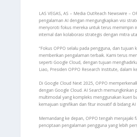
LAS VEGAS, AS – Media OutReach Newswire – O
pengalaman AI dengan mengungkapkan visi strate
menyoroti fokus mereka untuk terus memimpin 
internal dan kolaborasi strategis dengan mitra u
“Fokus OPPO selalu pada pengguna, dan tujuan k
memberikan pengalaman terbaik. Kami terus meni
seperti Google Cloud, dengan tujuan menghadi
Liao, Presiden OPPO Research Institute, dalam k
Di Google Cloud Next 2025, OPPO memperkenalkan 
dengan Google Cloud. AI Search memungkinkan 
multimodal yang kompleks menggunakan kueri bah
kemajuan signifikan dan fitur inovatif di bidang AI 
Memandang ke depan, OPPO tengah menjajaki fas
penciptaan pengalaman pengguna yang lebih pers