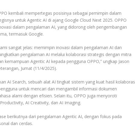
PPO kembali mempertegas posisinya sebagai pemimpin dalam
gisnya untuk Agentic AI di ajang Google Cloud Next 2025. OPPO
inovasi dalam pengalaman AI, yang didorong oleh pengembangan
tama, termasuk Google.
ami sangat jelas: memimpin inovasi dalam pengalaman AI dan
ngkatkan pengalaman AI melalui kolaborasi strategis dengan mitra
rkan kemampuan Agentic AI kepada pengguna OPPO,” ungkap Jason
eterangan, Jumat (11/4/2025).
AI Search, sebuah alat AI tingkat sistem yang kuat hasil kolaboras
pengguna untuk mencari dan mengambil informasi dokumen
asa alami dengan efisien. Selain itu, OPPO juga menyoroti
Productivity, AI Creativity, dan AI Imaging.
e berikutnya dari pengalaman Agentic AI, dengan fokus pada
onal dan cerdas.