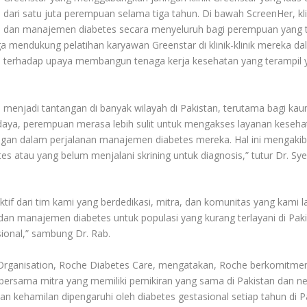
dari satu juta perempuan selama tiga tahun. Di bawah ScreenHer, kli
s, dan manajemen diabetes secara menyeluruh bagi perempuan yang t
ga mendukung pelatihan karyawan Greenstar di klinik-klinik mereka d
i terhadap upaya membangun tenaga kerja kesehatan yang terampil 
 menjadi tantangan di banyak wilayah di Pakistan, terutama bagi ka
aya, perempuan merasa lebih sulit untuk mengakses layanan keseha
ngan dalam perjalanan manajemen diabetes mereka. Hal ini mengaki
s atau yang belum menjalani skrining untuk diagnosis,” tutur Dr. Sye
tif dari tim kami yang berdedikasi, mitra, dan komunitas yang kami la
 manajemen diabetes untuk populasi yang kurang terlayani di Paki
asional,” sambung Dr. Rab.
Organisation, Roche Diabetes Care, mengatakan, Roche berkomitme
bersama mitra yang memiliki pemikiran yang sama di Pakistan dan n
 kehamilan dipengaruhi oleh diabetes gestasional setiap tahun di Pa