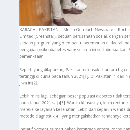
KARACHI, PAKISTAN –
Media Outreach Newswire
– Roche
Limited (Greenstar), sebuah perusahaan sosial, dengan 
sebauh program yang membantu perempuan di daerah pede
pengujian risiko diabetes yang selama ini sulit didapatkan. 
pemeriksaan.
Seperti yang dilaporkan, Pakistantermasuk di antara tiga 
tertinggi di dunia pada tahun 2021[1]. Di Pakistan, 1 dari
jiwa ini[2].
Lebih miris lagi, sebagian besar populasi diabetes tidak t
pada tahun 2021 saja[3]. Wanita khususnya, lebih rentan
mereka ke layanan kesehatan. Lebih dari separuh wanita di 
metode diagnostik[4], yang mengakibatkan rendahnya keter
Inisiatif ScreenHer merupakan kemitraan antara Roche dan