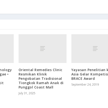
hnology
Oriental Remedies Clinic
Yayasan Penelitian 
gae •
Resmikan Klinik
Asia Gelar Kompetis
Pengobatan Tradisional
BRACE Award
it
Tiongkok Ramah Anak di
September 24, 2019
Punggol Coast Mall
July 31, 2025