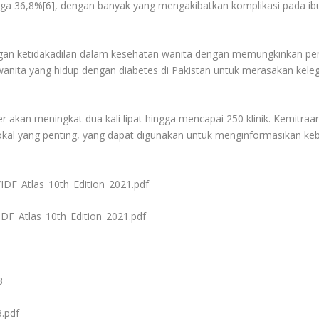
ngga 36,8%[6], dengan banyak yang mengakibatkan komplikasi pada ib
ngan ketidakadilan dalam kesehatan wanita dengan memungkinkan p
anita yang hidup dengan diabetes di Pakistan untuk merasakan kele
 akan meningkat dua kali lipat hingga mencapai 250 klinik. Kemitraa
okal yang penting, yang dapat digunakan untuk menginformasikan keb
/IDF_Atlas_10th_Edition_2021.pdf
/IDF_Atlas_10th_Edition_2021.pdf
3
.pdf