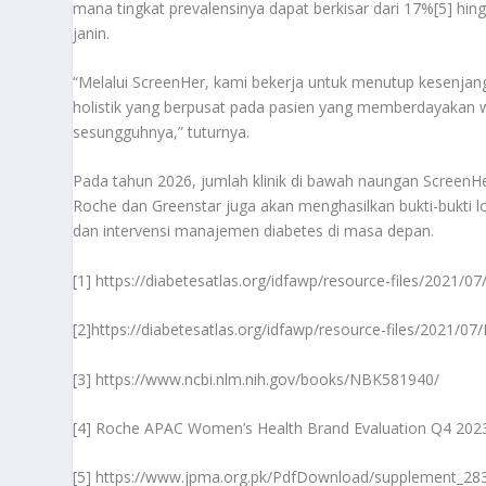
mana tingkat prevalensinya dapat berkisar dari 17%[5] hi
janin.
“Melalui ScreenHer, kami bekerja untuk menutup kesenja
holistik yang berpusat pada pasien yang memberdayakan w
sesungguhnya,” tuturnya.
Pada tahun 2026, jumlah klinik di bawah naungan ScreenHer
Roche dan Greenstar juga akan menghasilkan bukti-bukti l
dan intervensi manajemen diabetes di masa depan.
[1]
https://diabetesatlas.org/idfawp/resource-files/2021/07
[2]
https://diabetesatlas.org/idfawp/resource-files/2021/07
[3]
https://www.ncbi.nlm.nih.gov/books/NBK581940/
[4]
Roche APAC Women’s Health Brand Evaluation Q4 202
[5]
https://www.jpma.org.pk/PdfDownload/supplement_283