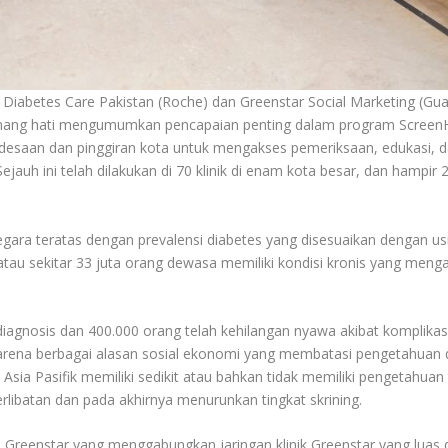
 Diabetes Care Pakistan (Roche) dan Greenstar Social Marketing (Gu
senang hati mengumumkan pencapaian penting dalam program Screen
saan dan pinggiran kota untuk mengakses pemeriksaan, edukasi, 
Sejauh ini telah dilakukan di 70 klinik di enam kota besar, dan hampir 
negara teratas dengan prevalensi diabetes yang disesuaikan dengan us
 4 atau sekitar 33 juta orang dewasa memiliki kondisi kronis yang men
erdiagnosis dan 400.000 orang telah kehilangan nyawa akibat komplikas
 karena berbagai alasan sosial ekonomi yang membatasi pengetahuan
Asia Pasifik memiliki sedikit atau bahkan tidak memiliki pengetahuan
libatan dan pada akhirnya menurunkan tingkat skrining.
 Greenstar yang menggabungkan jaringan klinik Greenstar yang luas 