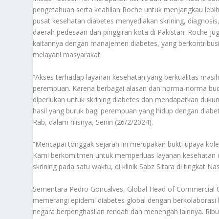
pengetahuan serta keahlian Roche untuk menjangkau lebih 
pusat kesehatan diabetes menyediakan skrining, diagnosi
daerah pedesaan dan pinggiran kota di Pakistan. Roche ju
kaitannya dengan manajemen diabetes, yang berkontribus
melayani masyarakat.
“Akses terhadap layanan kesehatan yang berkualitas masih
perempuan. Karena berbagai alasan dan norma-norma bud
diperlukan untuk skrining diabetes dan mendapatkan duku
hasil yang buruk bagi perempuan yang hidup dengan diabete
Rab, dalam rilisnya, Senin (26/2/2024).
“Mencapai tonggak sejarah ini merupakan bukti upaya kolek
Kami berkomitmen untuk memperluas layanan kesehatan dan
skrining pada satu waktu, di klinik Sabz Sitara di tingkat N
Sementara Pedro Goncalves, Global Head of Commercial 
memerangi epidemi diabetes global dengan berkolaborasi 
negara berpenghasilan rendah dan menengah lainnya. Ribuan