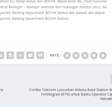
patkan SLL tahap kedua dari BOCHK. Bapak Keith Wu, Chief Executive
General Manager – Manajer Investasi dan Hubungan Investor (kiri), Ibu
orporate Banking Department BOCHK (kedua dari kanan) dan Bapak
orporate Banking Department BOCHK (kanan)
RATE:
ra
Comba Telecom Luncurkan Antena Base Station 4
Terintegrasi (8TR) untuk Bantu Operator Ca
Netrali