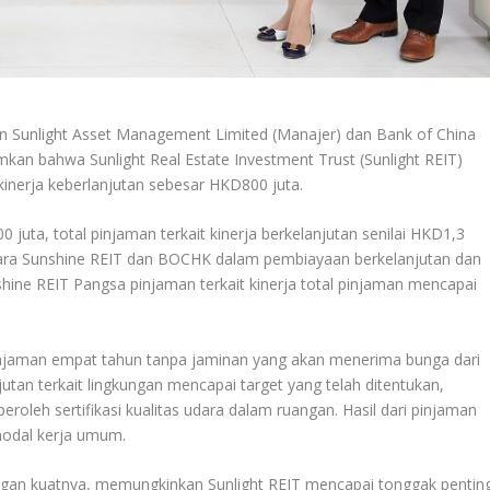
 Sunlight Asset Management Limited (Manajer) dan Bank of China
 bahwa Sunlight Real Estate Investment Trust (Sunlight REIT)
kinerja keberlanjutan sebesar HKD800 juta.
ta, total pinjaman terkait kinerja berkelanjutan senilai HKD1,3
antara Sunshine REIT dan BOCHK dalam pembiayaan berkelanjutan dan
ne REIT Pangsa pinjaman terkait kinerja total pinjaman mencapai
pinjaman empat tahun tanpa jaminan yang akan menerima bunga dari
jutan terkait lingkungan mencapai target yang telah ditentukan,
leh sertifikasi kualitas udara dalam ruangan. Hasil dari pinjaman
modal kerja umum.
gan kuatnya, memungkinkan Sunlight REIT mencapai tonggak pentin