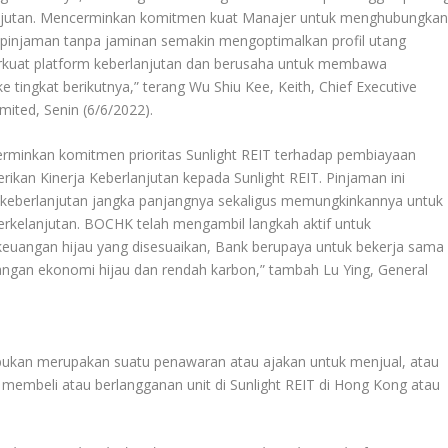
njutan. Mencerminkan komitmen kuat Manajer untuk menghubungka
at pinjaman tanpa jaminan semakin mengoptimalkan profil utang
erkuat platform keberlanjutan dan berusaha untuk membawa
tingkat berikutnya,” terang Wu Shiu Kee, Keith, Chief Executive
ited, Senin (6/6/2022).
cerminkan komitmen prioritas Sunlight REIT terhadap pembiayaan
kan Kinerja Keberlanjutan kepada Sunlight REIT. Pinjaman ini
 keberlanjutan jangka panjangnya sekaligus memungkinkannya untuk
rkelanjutan. BOCHK telah mengambil langkah aktif untuk
euangan hijau yang disesuaikan, Bank berupaya untuk bekerja sama
an ekonomi hijau dan rendah karbon,” tambah Lu Ying, General
i bukan merupakan suatu penawaran atau ajakan untuk menjual, atau
membeli atau berlangganan unit di Sunlight REIT di Hong Kong atau