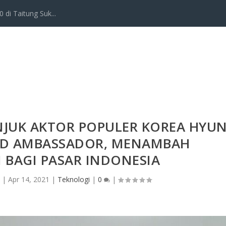
 di Taitung Suk...
NJUK AKTOR POPULER KOREA HYU
AND AMBASSADOR, MENAMBAH
 BAGI PASAR INDONESIA
a
|
Apr 14, 2021
|
Teknologi
|
0
|