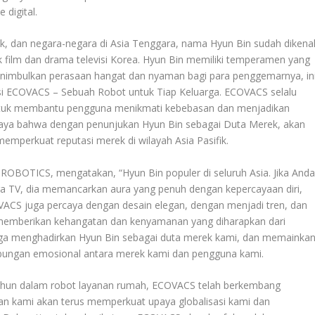
digital.
ok, dan negara-negara di Asia Tenggara, nama Hyun Bin sudah dikena
 film dan drama televisi Korea. Hyun Bin memiliki temperamen yang
menimbulkan perasaan hangat dan nyaman bagi para penggemarnya, in
visi ECOVACS – Sebuah Robot untuk Tiap Keluarga. ECOVACS selalu
untuk membantu pengguna menikmati kebebasan dan menjadikan
aya bahwa dengan penunjukan Hyun Bin sebagai Duta Merek, akan
memperkuat reputasi merek di wilayah Asia Pasifik.
 ROBOTICS, mengatakan, “Hyun Bin populer di seluruh Asia. Jika And
a TV, dia memancarkan aura yang penuh dengan kepercayaan diri,
CS juga percaya dengan desain elegan, dengan menjadi tren, dan
memberikan kehangatan dan kenyamanan yang diharapkan dari
gga menghadirkan Hyun Bin sebagai duta merek kami, dan memainka
bungan emosional antara merek kami dan pengguna kami.
tahun dalam robot layanan rumah, ECOVACS telah berkembang
dan kami akan terus memperkuat upaya globalisasi kami dan