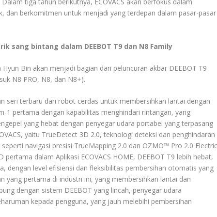
i. Dalam tiga tahun berikutnya, ECOVACS akan berfokus dalam
ifik, dan berkomitmen untuk menjadi yang terdepan dalam pasar-pasar
ik sang bintang dalam DEEBOT T9 dan N8 Family
Hyun Bin akan menjadi bagian dari peluncuran akbar DEEBOT T9
suk N8 PRO, N8, dan N8+).
 seri terbaru dari robot cerdas untuk membersihkan lantai dengan
m-1 pertama dengan kapabilitas menghindari rintangan, yang
gepel yang hebat dengan penyegar udara portabel yang terpasang
ECOVACS, yaitu TrueDetect 3D 2.0, teknologi deteksi dan penghindaran
n seperti navigasi presisi TrueMapping 2.0 dan OZMO™ Pro 2.0 Electri
3D pertama dalam Aplikasi ECOVACS HOME, DEEBOT T9 lebih hebat,
a, dengan level efisiensi dan fleksibilitas pembersihan otomatis yang
 yang pertama di industri ini, yang membersihkan lantai dan
bung dengan sistem DEEBOT yang lincah, penyegar udara
haruman kepada pengguna, yang jauh melebihi pembersihan