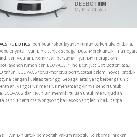
ACS ROBOTICS
, pembuat robot layanan rumah terkemuka di dunia,
puler yaitu Hyun Bin ditunjuk sebagai Duta Merek untuk lima negar
iland, dan Vietnam. Kemitraan bersama Hyun Bin merupakan
bot layanan rumah dari ECOVACS, “The Best Just Got Better” atau
i 23 tahun, ECOVACS terus-menerus berinvestasi dalam inovasi produk
na dengan kualitas tertinggi. Sebagai artis yang berpengaruh di
beranian, yang terus-menerus menantang dirinya sendiri untuk
, ECOVACS dan Hyun Bin memiliki tujuan untuk menunjukkan
ta sendiri demi menyongsong hari esok yang lebih baik, tanpa
 Hyun Bin untuk pembersih vakum robotik. Kolaborasi ini akan