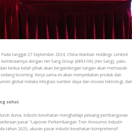
 Pada tanggal 27 September 2024, China Wantian Holdings Limited
kemitraannya dengan Hin Sang Group (6893.HK) (Hin Sang), yaitu
, dan kedua belah pihak akan bergandengan tangan akan memasuki
sedang booming. Kerja sama ini akan menyediakan produk dan
umen global melalui integrasi sumber daya dan inovasi teknologi, da
ang sehat
luruh dunia, industri kesehatan menghadapi peluang pembangunan
perkiraan pasar “Laporan Perkembangan Tren Konsumsi Industri
da tahun 2025, ukuran pasar industri kesehatan komprehensif