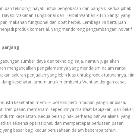
an dan teknologi hayati untuk pengobatan dan pangan: Kedua pihak
u Hayati Makanan Fungsional dan Herbal Wantian x Hin Sang,” yang
apan makanan fungsional dan obat herbal. Lembaga ini bertujuan
 menjadi produk komersial, yang mendorong pengembangan inovatif
a panjang
nggabungan sumber daya dan teknologi saja, namun juga akan
 akan mengandalkan pengalamannya yang mendalam dalam rantai
kan saluran penjualan yang lebih luas untuk produk turunannya. Hin
bidang kesehatan umum untuk membantu Wantian dengan cepat
industri kesehatan memiliki potensi pertumbuhan yang luar biasa.
uti tren pasar, memahami sepenuhnya manfaat kebijakan, dan bekerj
ndustri kesehatan. Kedua belah pihak berharap bahwa aliansi yang
atkan efisiensi operasional, dan mempercepat perluasan pasar,
 yang besar bagi kedua perusahaan dalam beberapa tahun