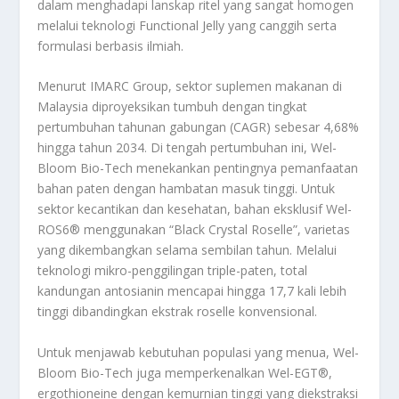
dalam menghadapi lanskap ritel yang sangat homogen
melalui teknologi Functional Jelly yang canggih serta
formulasi berbasis ilmiah.
Menurut IMARC Group, sektor suplemen makanan di
Malaysia diproyeksikan tumbuh dengan tingkat
pertumbuhan tahunan gabungan (CAGR) sebesar 4,68%
hingga tahun 2034. Di tengah pertumbuhan ini, Wel-
Bloom Bio-Tech menekankan pentingnya pemanfaatan
bahan paten dengan hambatan masuk tinggi. Untuk
sektor kecantikan dan kesehatan, bahan eksklusif Wel-
ROS6® menggunakan “Black Crystal Roselle”, varietas
yang dikembangkan selama sembilan tahun. Melalui
teknologi mikro-penggilingan triple-paten, total
kandungan antosianin mencapai hingga 17,7 kali lebih
tinggi dibandingkan ekstrak roselle konvensional.
Untuk menjawab kebutuhan populasi yang menua, Wel-
Bloom Bio-Tech juga memperkenalkan Wel-EGT®,
ergothioneine dengan kemurnian tinggi yang diekstraksi