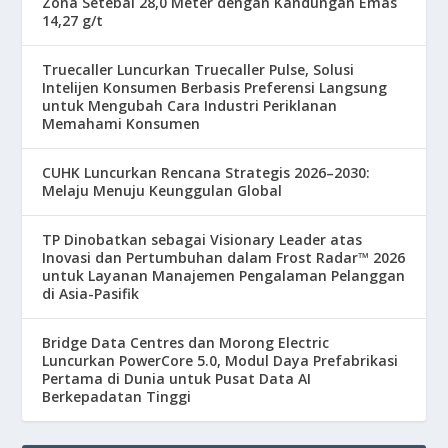
Zona Setebal 28,0 Meter dengan Kandungan Emas
14,27 g/t
Truecaller Luncurkan Truecaller Pulse, Solusi
Intelijen Konsumen Berbasis Preferensi Langsung
untuk Mengubah Cara Industri Periklanan
Memahami Konsumen
CUHK Luncurkan Rencana Strategis 2026–2030:
Melaju Menuju Keunggulan Global
TP Dinobatkan sebagai Visionary Leader atas
Inovasi dan Pertumbuhan dalam Frost Radar™ 2026
untuk Layanan Manajemen Pengalaman Pelanggan
di Asia-Pasifik
Bridge Data Centres dan Morong Electric
Luncurkan PowerCore 5.0, Modul Daya Prefabrikasi
Pertama di Dunia untuk Pusat Data AI
Berkepadatan Tinggi