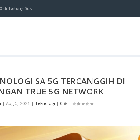
 di Taitung Suk...
NOLOGI SA 5G TERCANGGIH DI
ENGAN TRUE 5G NETWORK
a
|
Aug 5, 2021
|
Teknologi
|
0
|