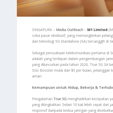
SINGAPURA –
Media OutReach
–
M1 Limited
(M1
coba pasar eksklusif, yang memungkinkan pelang
dari teknologi 5G Standalone (SA) tercanggih di Sin
Sebagai perusahaan telekomunikasi pertama di S
adalah yang terdepan dalam pengembangan jari
yang diluncurkan pada tahun 2020, True 5G SA ber
5Go Booster mulai dari $5 per bulan, pelanggan
aman.
Kemampuan untuk Hidup, Bekerja & Terhubu
Pengalaman
True 5G
menghadirkan kecepatan yang
yang ditingkatkan. Selain 10 kali lebih cepat dari 
responsif daripada kedua jaringan yang disebutka