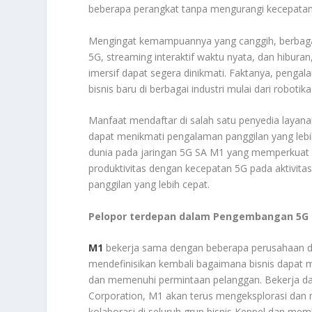
beberapa perangkat tanpa mengurangi kecepatan 
Mengingat kemampuannya yang canggih, berbagai
5G, streaming interaktif waktu nyata, dan hiburan,
imersif dapat segera dinikmati. Faktanya, penga
bisnis baru di berbagai industri mulai dari robotik
Manfaat mendaftar di salah satu penyedia layanan
dapat menikmati pengalaman panggilan yang lebih
dunia pada jaringan 5G SA M1 yang memperkuat pe
produktivitas dengan kecepatan 5G pada aktivita
panggilan yang lebih cepat.
Pelopor terdepan dalam Pengembangan 5G 
M1
bekerja sama dengan beberapa perusahaan da
mendefinisikan kembali bagaimana bisnis dapat m
dan memenuhi permintaan pelanggan. Bekerja d
Corporation, M1 akan terus mengeksplorasi da
kolaborasi di seluruh grup bisnis Keppel dan me