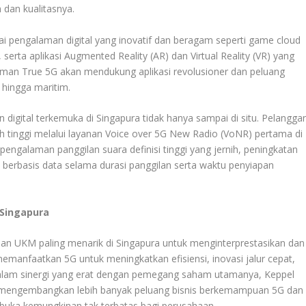
dan kualitasnya.
 pengalaman digital yang inovatif dan beragam seperti game cloud
 serta aplikasi Augmented Reality (AR) dan Virtual Reality (VR) yang
laman True 5G akan mendukung aplikasi revolusioner dan peluang
a hingga maritim.
 digital terkemuka di Singapura tidak hanya sampai di situ. Pelangga
 tinggi melalui layanan Voice over 5G New Radio (VoNR) pertama di
ngalaman panggilan suara definisi tinggi yang jernih, peningkatan
s berbasis data selama durasi panggilan serta waktu penyiapan
Singapura
n UKM paling menarik di Singapura untuk menginterprestasikan dan
emanfaatkan 5G untuk meningkatkan efisiensi, inovasi jalur cepat,
alam sinergi yang erat dengan pemegang saham utamanya, Keppel
n mengembangkan lebih banyak peluang bisnis berkemampuan 5G dan
mbuka kemungkinan tak terbatas bagi perusahaan.