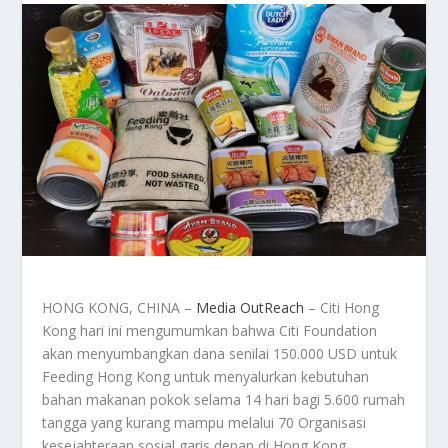
HONG KONG, CHINA –
Media OutReach
– Citi Hong
Kong hari ini mengumumkan bahwa Citi Foundation
akan menyumbangkan dana senilai 150.000 USD untuk
Feeding Hong Kong untuk menyalurkan kebutuhan
bahan makanan pokok selama 14 hari bagi 5.600 rumah
tangga yang kurang mampu melalui 70 Organisasi
kesejahteraan sosial garis depan di Hong Kong.