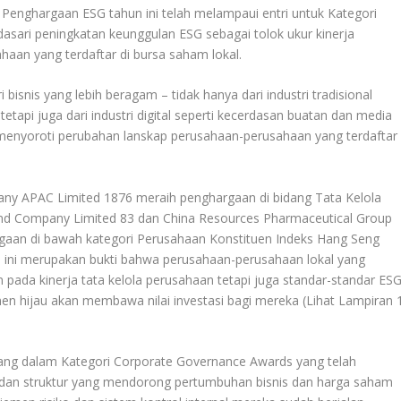
i Penghargaan ESG tahun ini telah melampaui entri untuk Kategori
sari peningkatan keunggulan ESG sebagai tolok ukur kinerja
aan yang terdaftar di bursa saham lokal.
bisnis yang lebih beragam – tidak hanya dari industri tradisional
tetapi juga dari industri digital seperti kecerdasan buatan dan media
g menyoroti perubahan lanskap perusahaan-perusahaan yang terdaftar
y APAC Limited 1876 meraih penghargaan di bidang Tata Kelola
and Company Limited 83 dan China Resources Pharmaceutical Group
gaan di bawah kategori Perusahaan Konstituen Indeks Hang Seng
al ini merupakan bukti bahwa perusahaan-perusahaan lokal yang
 pada kinerja tata kelola perusahaan tetapi juga standar-standar ES
en hijau akan membawa nilai investasi bagi mereka (Lihat Lampiran 
ng dalam Kategori Corporate Governance Awards yang telah
at dan struktur yang mendorong pertumbuhan bisnis dan harga saham