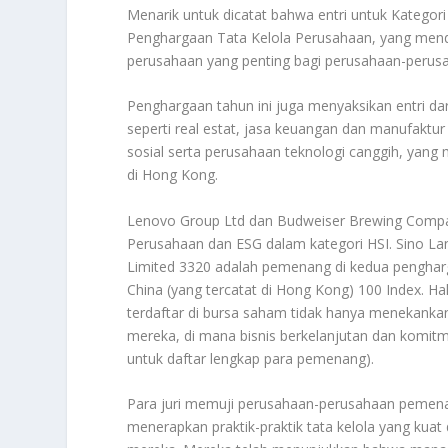
Menarik untuk dicatat bahwa entri untuk Kategor
Penghargaan Tata Kelola Perusahaan, yang menda
perusahaan yang penting bagi perusahaan-perusah
Penghargaan tahun ini juga menyaksikan entri dari 
seperti real estat, jasa keuangan dan manufaktur 
sosial serta perusahaan teknologi canggih, yan
di Hong Kong.
Lenovo Group Ltd dan Budweiser Brewing Compan
Perusahaan dan ESG dalam kategori HSI. Sino L
Limited 3320 adalah pemenang di kedua penghar
China (yang tercatat di Hong Kong) 100 Index. H
terdaftar di bursa saham tidak hanya menekankan
mereka, di mana bisnis berkelanjutan dan komitm
untuk daftar lengkap para pemenang).
Para juri memuji perusahaan-perusahaan pemena
menerapkan praktik-praktik tata kelola yang ku