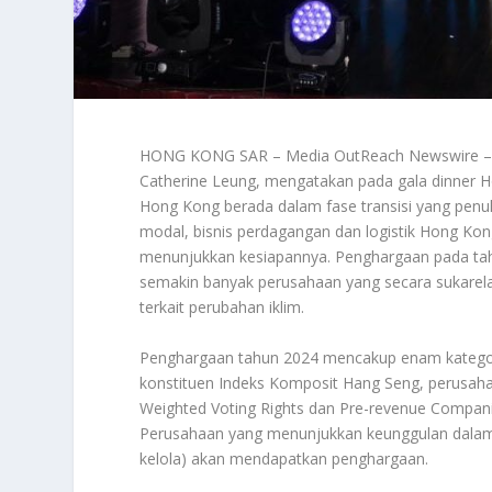
HONG KONG SAR – Media OutReach Newswire – K
Catherine Leung, mengatakan pada gala dinner 
Hong Kong berada dalam fase transisi yang penuh
modal, bisnis perdagangan dan logistik Hong Ko
menunjukkan kesiapannya. Penghargaan pada tah
semakin banyak perusahaan yang secara sukarela
terkait perubahan iklim.
Penghargaan tahun 2024 mencakup enam kategori
konstituen Indeks Komposit Hang Seng, perusahaa
Weighted Voting Rights dan Pre-revenue Companie
Perusahaan yang menunjukkan keunggulan dalam pr
kelola) akan mendapatkan penghargaan.