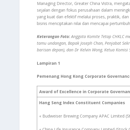
Managing Director, Greater China Vistra, menga
sejalan dengan fokus perusahaan dalam meningk
yang kuat dan efektif melalui proses, praktik, 
bisnis menciptakan nilai dan mencapai pertumbuh
Keterangan Foto:
Anggota Komite Tetap CHKLC m
tamu undangan, Bapak Joseph Chan, Penjabat Sekr
barisan depan), dan Dr Kelvin Wong, Ketua Komisi S
Lampiran 1
Pemenang Hong Kong Corporate Governance
Award of Excellence in Corporate Governa
Hang Seng Index Constituent Companies
« Budweiser Brewing Company APAC Limited (S
« China Life Insurance Company Limited (Stock 