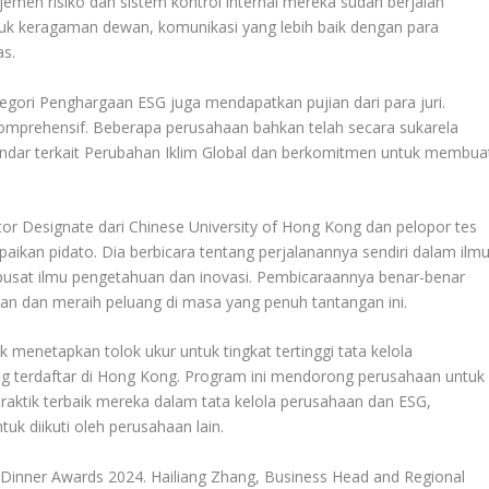
en risiko dan sistem kontrol internal mereka sudah berjalan
uk keragaman dewan, komunikasi yang lebih baik dengan para
as.
ori Penghargaan ESG juga mendapatkan pujian dari para juri.
omprehensif. Beberapa perusahaan bahkan telah secara sukarela
tandar terkait Perubahan Iklim Global dan berkomitmen untuk membua
ktor Designate dari Chinese University of Hong Kong dan pelopor tes
paikan pidato. Dia berbicara tentang perjalanannya sendiri dalam ilm
pusat ilmu pengetahuan dan inovasi. Pembicaraannya benar-benar
n dan meraih peluang di masa yang penuh tantangan ini.
menetapkan tolok ukur untuk tingkat tertinggi tata kelola
 terdaftar di Hong Kong. Program ini mendorong perusahaan untuk
aktik terbaik mereka dalam tata kelola perusahaan dan ESG,
uk diikuti oleh perusahaan lain.
 Dinner Awards 2024. Hailiang Zhang, Business Head and Regional