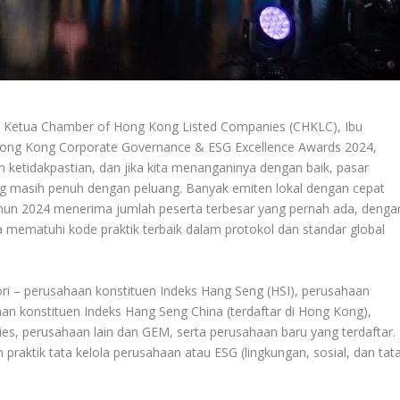
etua Chamber of Hong Kong Listed Companies (CHKLC), Ibu
Hong Kong Corporate Governance & ESG Excellence Awards 2024,
 ketidakpastian, dan jika kita menanganinya dengan baik, pasar
ng masih penuh dengan peluang. Banyak emiten lokal dengan cepat
un 2024 menerima jumlah peserta terbesar yang pernah ada, denga
 mematuhi kode praktik terbaik dalam protokol dan standar global
 – perusahaan konstituen Indeks Hang Seng (HSI), perusahaan
n konstituen Indeks Hang Seng China (terdaftar di Hong Kong),
s, perusahaan lain dan GEM, serta perusahaan baru yang terdaftar.
aktik tata kelola perusahaan atau ESG (lingkungan, sosial, dan tat