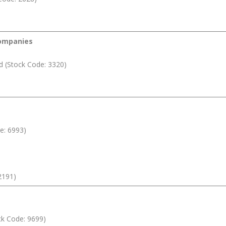
Companies
d (Stock Code: 3320)
e: 6993)
2191)
ock Code: 9699)