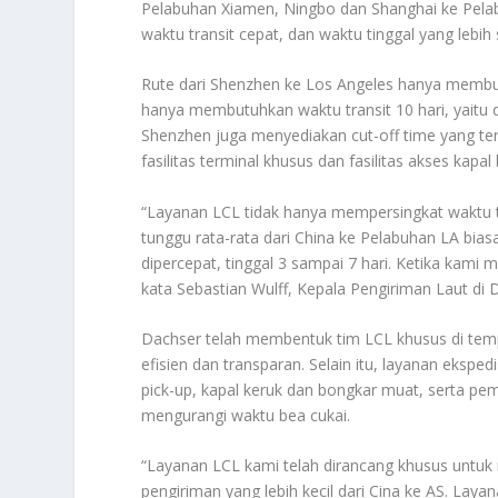
Pelabuhan Xiamen, Ningbo dan Shanghai ke Pelab
waktu transit cepat, dan waktu tinggal yang lebih 
Rute dari Shenzhen ke Los Angeles hanya membut
hanya membutuhkan waktu transit 10 hari, yaitu du
Shenzhen juga menyediakan cut-off time yang te
fasilitas terminal khusus dan fasilitas akses ka
“Layanan LCL tidak hanya mempersingkat waktu tr
tunggu rata-rata dari China ke Pelabuhan LA bias
dipercepat, tinggal 3 sampai 7 hari. Ketika ka
kata Sebastian Wulff, Kepala Pengiriman Laut di
Dachser telah membentuk tim LCL khusus di temp
efisien dan transparan. Selain itu, layanan ekspedi
pick-up, kapal keruk dan bongkar muat, serta pe
mengurangi waktu bea cukai.
“Layanan LCL kami telah dirancang khusus unt
pengiriman yang lebih kecil dari Cina ke AS. Laya