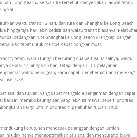
uhan Long Beach.. Kedua rute tersebut menyediakan jadwal tetap,
singkat.
uhkan waktu transit 12 hari, dan rute dari Shanghai ke Long Beach
a hingga tiga hari lebih sedikit dari waktu transit biasanya. Pelabuha
rtunda, sedangkan rute Shanghai ke Long Beach dilengkapi dengan
pal berukuran tepat untuk mempercepat bongkar muat.
ansit, tetapi waktu tunggu berkurang dua pertiga. Misalnya, waktu
anya sekitar 14 hingga 25 hari, tetapi dengan LCL pelayanan
mi menghemat waktu pelanggan, kami dapat menghemat uang mereka,”
 Dachser USA.
at asal dan tujuan, yang dapat mengelola pengiriman dengan cepat,
si baru ini memiliki keunggulan yang lebih istimewa, seperti prioritas
mbongkaran kargo umum prioritas di pelabuhan tujuan untuk
uk mendukung kebutuhan mendesak pelanggan dengan jumlah
nan ini tidak hanya mengoptimalkan efisiensi dan mengurangi biaya,