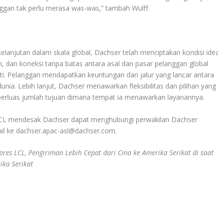
nggan tak perlu merasa was-was,” tambah Wulff.
elanjutan dalam skala global, Dachser telah menciptakan kondisi idea
 dan koneksi tanpa batas antara asal dan pasar pelanggan global
i. Pelanggan mendapatkan keuntungan dari jalur yang lancar antara
unia. Lebih lanjut, Dachser menawarkan fleksibilitas dan pilihan yang
perluas jumlah tujuan dimana tempat ia menawarkan layanannya.
LCL mendesak Dachser dapat menghubungi perwakilan Dachser
ail ke dachser.apac-asl@dachser.com.
res LCL, Pengiriman Lebih Cepat dari Cina ke Amerika Serikat di saat
ika Serikat