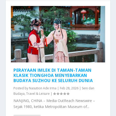
PERAYAAN IMLEK DI TAMAN-TAMAN
KLASIK TIONGHOA MENYEBARKAN
BUDAYA SUZHOU KE SELURUH DUNIA
Posted by
Nasution Ade Irma
|
Feb 28, 2026
|
Seni dan
Budaya
,
Travel & Leisure
|
NANJING, CHINA – Media OutReach Newswire –
Sejak 1980, ketika Metropolitan Museum of...