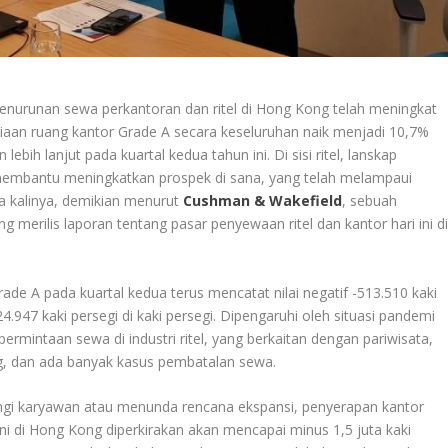
enurunan sewa perkantoran dan ritel di Hong Kong telah meningkat
diaan ruang kantor Grade A secara keseluruhan naik menjadi 10,7%
ebih lanjut pada kuartal kedua tahun ini. Di sisi ritel, lanskap
i membantu meningkatkan prospek di sana, yang telah melampaui
a kalinya, demikian menurut
Cushman & Wakefield
, sebuah
g merilis laporan tentang pasar penyewaan ritel dan kantor hari ini d
de A pada kuartal kedua terus mencatat nilai negatif -513.510 kaki
.947 kaki persegi di kaki persegi. Dipengaruhi oleh situasi pandemi
mintaan sewa di industri ritel, yang berkaitan dengan pariwisata,
, dan ada banyak kasus pembatalan sewa.
gi karyawan atau menunda rencana ekspansi, penyerapan kantor
i di Hong Kong diperkirakan akan mencapai minus 1,5 juta kaki