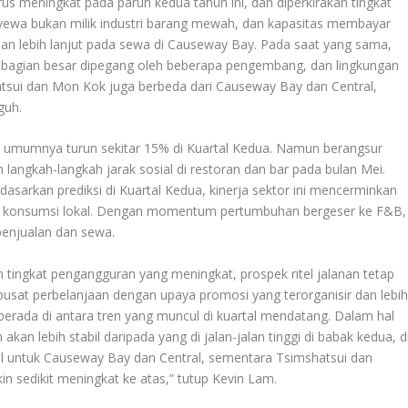
us meningkat pada paruh kedua tahun ini, dan diperkirakan tingkat
yewa bukan milik industri barang mewah, dan kapasitas membayar
n lebih lanjut pada sewa di Causeway Bay. Pada saat yang sama,
sebagian besar dipegang oleh beberapa pengembang, dan lingkungan
atsui dan Mon Kok juga berbeda dari Causeway Bay dan Central,
guh.
 umumnya turun sekitar 15% di Kuartal Kedua. Namun berangsur
n langkah-langkah jarak sosial di restoran dan bar pada bulan Mei.
sarkan prediksi di Kuartal Kedua, kinerja sektor ini mencerminkan
ari konsumsi lokal. Dengan momentum pertumbuhan bergeser ke F&B,
penjualan dan sewa.
tingkat pengangguran yang meningkat, prospek ritel jalanan tetap
 pusat perbelanjaan dengan upaya promosi yang terorganisir dan lebi
rada di antara tren yang muncul di kuartal mendatang. Dalam hal
kan lebih stabil daripada yang di jalan-jalan tinggi di babak kedua, d
il untuk Causeway Bay dan Central, sementara Tsimshatsui dan
sedikit meningkat ke atas,” tutup Kevin Lam.