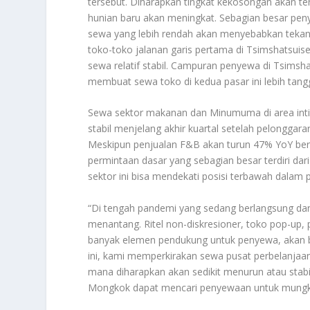
tersebut. Diharapkan tingkat kekosongan akan ter
hunian baru akan meningkat. Sebagian besar pen
sewa yang lebih rendah akan menyebabkan tekana
toko-toko jalanan garis pertama di Tsimshatsui
sewa relatif stabil. Campuran penyewa di Tsimsh
membuat sewa toko di kedua pasar ini lebih tang
Sewa sektor makanan dan Minumuma di area inti
stabil menjelang akhir kuartal setelah pelonggara
Meskipun penjualan F&B akan turun 47% YoY berda
permintaan dasar yang sebagian besar terdiri d
sektor ini bisa mendekati posisi terbawah dalam 
“Di tengah pandemi yang sedang berlangsung dan 
menantang. Ritel non-diskresioner, toko pop-up,
banyak elemen pendukung untuk penyewa, akan be
ini, kami memperkirakan sewa pusat perbelanjaan a
mana diharapkan akan sedikit menurun atau stab
Mongkok dapat mencari penyewaan untuk mungkin 