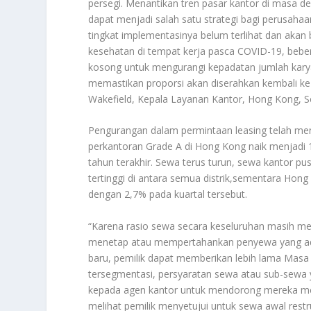
persegi. Menantikan tren pasar kantor di masa 
dapat menjadi salah satu strategi bagi perusaha
tingkat implementasinya belum terlihat dan akan 
kesehatan di tempat kerja pasca COVID-19, bebera
kosong untuk mengurangi kepadatan jumlah karya
memastikan proporsi akan diserahkan kembali ke 
Wakefield, Kepala Layanan Kantor, Hong Kong, Se
Pengurangan dalam permintaan leasing telah men
perkantoran Grade A di Hong Kong naik menjadi 1
tahun terakhir. Sewa terus turun, sewa kantor pu
tertinggi di antara semua distrik,sementara Hon
dengan 2,7% pada kuartal tersebut.
“Karena rasio sewa secara keseluruhan masih me
menetap atau mempertahankan penyewa yang ada
baru, pemilik dapat memberikan lebih lama Masa
tersegmentasi, persyaratan sewa atau sub-sewa ya
kepada agen kantor untuk mendorong mereka me
melihat pemilik menyetujui untuk sewa awal res