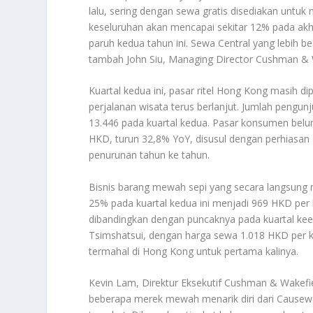
lalu, sering dengan sewa gratis disediakan untu
keseluruhan akan mencapai sekitar 12% pada akh
paruh kedua tahun ini. Sewa Central yang lebih 
tambah John Siu, Managing Director Cushman & 
Kuartal kedua ini, pasar ritel Hong Kong masih
perjalanan wisata terus berlanjut. Jumlah peng
13.446 pada kuartal kedua. Pasar konsumen belum
HKD, turun 32,8% YoY, disusul dengan perhiasan 
penurunan tahun ke tahun.
Bisnis barang mewah sepi yang secara langsung 
25% pada kuartal kedua ini menjadi 969 HKD per 
dibandingkan dengan puncaknya pada kuartal keem
Tsimshatsui, dengan harga sewa 1.018 HKD per ka
termahal di Hong Kong untuk pertama kalinya.
Kevin Lam, Direktur Eksekutif Cushman & Wakefi
beberapa merek mewah menarik diri dari Causeway