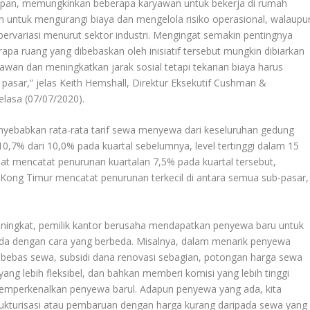
depan, memungkinkan beberapa karyawan untuk bekerja di rumah
an untuk mengurangi biaya dan mengelola risiko operasional, walaupu
bervariasi menurut sektor industri. Mengingat semakin pentingnya
pa ruang yang dibebaskan oleh inisiatif tersebut mungkin dibiarkan
wan dan meningkatkan jarak sosial tetapi tekanan biaya harus
pasar,” jelas Keith Hemshall, Direktur Eksekutif Cushman &
lasa (07/07/2020).
yebabkan rata-rata tarif sewa menyewa dari keseluruhan gedung
0,7% dari 10,0% pada kuartal sebelumnya, level tertinggi dalam 15
sat mencatat penurunan kuartalan 7,5% pada kuartal tersebut,
g Kong Timur mencatat penurunan terkecil di antara semua sub-pasar,
ningkat, pemilik kantor berusaha mendapatkan penyewa baru untuk
 dengan cara yang berbeda. Misalnya, dalam menarik penyewa
 bebas sewa, subsidi dana renovasi sebagian, potongan harga sewa
ng lebih fleksibel, dan bahkan memberi komisi yang lebih tinggi
mperkenalkan penyewa barul. Adapun penyewa yang ada, kita
trukturisasi atau pembaruan dengan harga kurang daripada sewa yang