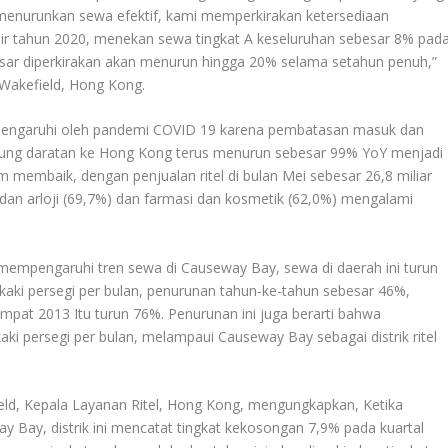
k menurunkan sewa efektif, kami memperkirakan ketersediaan
ir tahun 2020, menekan sewa tingkat A keseluruhan sebesar 8% pad
besar diperkirakan akan menurun hingga 20% selama setahun penuh,”
Wakefield, Hong Kong.
 dipengaruhi oleh pandemi COVID 19 karena pembatasan masuk dan
unjung daratan ke Hong Kong terus menurun sebesar 99% YoY menjadi
 membaik, dengan penjualan ritel di bulan Mei sebesar 26,8 miliar
dan arloji (69,7%) dan farmasi dan kosmetik (62,0%) mengalami
mempengaruhi tren sewa di Causeway Bay, sewa di daerah ini turun
kaki persegi per bulan, penurunan tahun-ke-tahun sebesar 46%,
pat 2013 Itu turun 76%. Penurunan ini juga berarti bahwa
ki persegi per bulan, melampaui Causeway Bay sebagai distrik ritel
eld, Kepala Layanan Ritel, Hong Kong, mengungkapkan, Ketika
 Bay, distrik ini mencatat tingkat kekosongan 7,9% pada kuartal