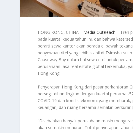
HONG KONG, CHINA –
Media OutReach
– Tren p
pada kuartal kedua tahun ini, dan bahwa keterse
berarti sewa kantor akan berada di bawah tekanan l
penyewaan ritel yang lebih stabil di Tsimshatsu
Causeway Bay dalam hal sewa ritel untuk pertam
perusahaan jasa real estate global terkemuka, yan
Hong Kong.
Penyerapan Hong Kong dari pasar perkantoran Gra
persegi, dibandingkan dengan kuartal pertama -524
COVID-19 dan kondisi ekonomi yang memburuk, per
keuangan, dan ruang bersama semakin berkurang
“Disebabkan banyak perusahaan masih menguran
akan semakin menurun. Total penyerapan tahun in