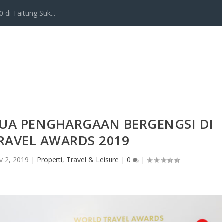
 di Taitung Suk...
DUA PENGHARGAAN BERGENGSI DI
RAVEL AWARDS 2019
v 2, 2019
|
Properti
,
Travel & Leisure
|
0
|