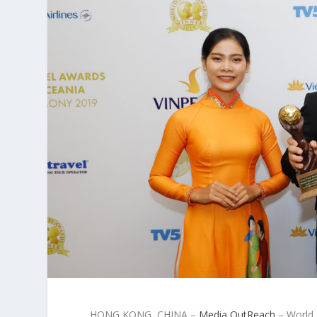
HONG KONG, CHINA –
Media OutReach
– World 