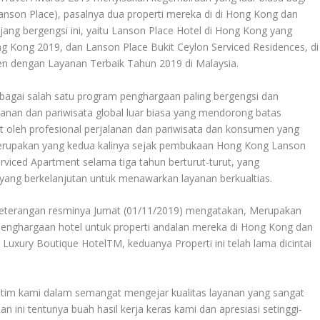
anson Place), pasalnya dua properti mereka di di Hong Kong dan
ng bergengsi ini, yaitu Lanson Place Hotel di Hong Kong yang
g Kong 2019, dan Lanson Place Bukit Ceylon Serviced Residences, di
en dengan Layanan Terbaik Tahun 2019 di Malaysia.
sebagai salah satu program penghargaan paling bergengsi dan
lanan dan pariwisata global luar biasa yang mendorong batas
at oleh profesional perjalanan dan pariwisata dan konsumen yang
 merupakan yang kedua kalinya sejak pembukaan Hong Kong Lanson
rviced Apartment selama tiga tahun berturut-turut, yang
ng berkelanjutan untuk menawarkan layanan berkualtias.
keterangan resminya Jumat (01/11/2019) mengatakan, Merupakan
enghargaan hotel untuk properti andalan mereka di Hong Kong dan
Luxury Boutique HotelTM, keduanya Properti ini telah lama dicintai
i tim kami dalam semangat mengejar kualitas layanan yang sangat
ini tentunya buah hasil kerja keras kami dan apresiasi setinggi-