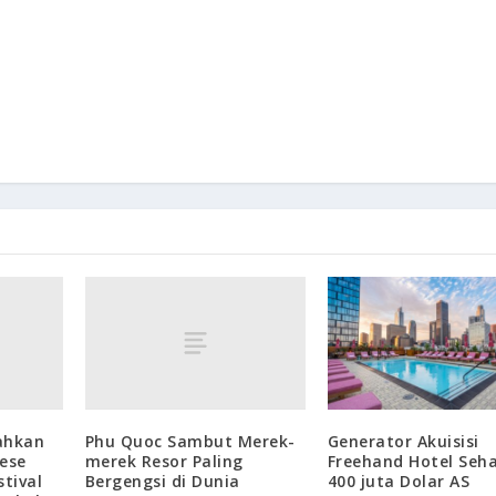
ahkan
Phu Quoc Sambut Merek-
Generator Akuisisi
ese
merek Resor Paling
Freehand Hotel Seh
stival
Bergengsi di Dunia
400 juta Dolar AS