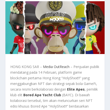
HONG KONG SAR –
Media OutReach
– Penjualan publik
mendatang pada 14 Februari, platform game
blockchain pertama Hong Kong “HolyShxxt!!” yang
menggabungkan NFT dan strategi sepak bola GameFi,
secara resmi berkolaborasi dengan
Elite Apes
, pemilik
klub elit
Bored Ape Yacht Club
(BAYC). Di bawah
kolaborasi tersebut, tim akan meluncurkan seri NFT
edisi khusus Bored Ape “HolyShxxt!!” berdasarkan