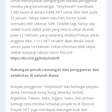
Untuk menunjukkan penghargaan kepada penggemar
mereka yang bersemangat, “HolyShxxt!!” membuka
1.000 kuota di antara 8.888 NFT untuk Elite Mint pada
23 Januari. Hanya dalam satu hari, kuota sudah
oversubscribe sebesar 50%. Terlebih lagi, hanya ada
sedikit kuota daftar putih yang tersisa untuk dicetak
pada 12 Februari, yang sekarang eksklusif hanya untuk
anggota Elite. 1.111 NFT terakhir akan dibuka untuk
umum pada 14 Februari. Untuk informasi lebih lanjut,
silakan kunjungi saluran resmi Discord
https://discord.gg/holyshxxtnft
.
Dukungan penuh semangat dari penggemar dan
selebritas di seluruh dunia
Banyak penggemar “HolyShxxt!!” dari berbagai penjuru
dunia, termasuk Hong Kong, Amerika Serikat,
Argentina, Taiwan, India, Inggris, Swiss, dan Jerman,
berbagi cinta mereka terhadap proyek ini di Discord.
Proyek NFT juga mendapat dukungan kuat dari