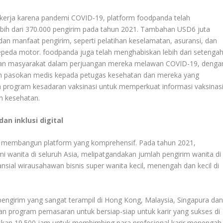
kerja karena pandemi COVID-19, platform foodpanda telah
ebih dari 370.000 pengirim pada tahun 2021. Tambahan USD6 juta
an manfaat pengirim, seperti pelatihan keselamatan, asuransi, dan
peda motor. foodpanda juga telah menghabiskan lebih dari setenga
dan masyarakat dalam perjuangan mereka melawan COVID-19, denga
an pasokan medis kepada petugas kesehatan dan mereka yang
program kesadaran vaksinasi untuk memperkuat informasi vaksinas
n kesehatan.
 inklusi digital
m membangun platform yang komprehensif. Pada tahun 2021,
i wanita di seluruh Asia, melipatgandakan jumlah pengirim wanita di
sial wirausahawan bisnis super wanita kecil, menengah dan kecil di
engirim yang sangat terampil di Hong Kong, Malaysia, Singapura da
n program pemasaran untuk bersiap-siap untuk karir yang sukses di
kan 19.500 jam untuk membimbing para profesional karir menengah