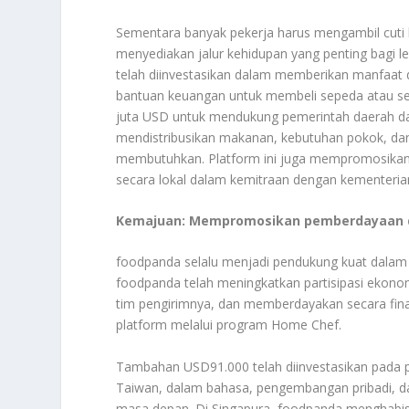
Sementara banyak pekerja harus mengambil cuti 
menyediakan jalur kehidupan yang penting bagi l
telah diinvestasikan dalam memberikan manfaat d
bantuan keuangan untuk membeli sepeda atau se
juta USD untuk mendukung pemerintah daerah 
mendistribusikan makanan, kebutuhan pokok, d
membutuhkan. Platform ini juga mempromosikan 
secara lokal dalam kemitraan dengan kementeria
Kemajuan: Mempromosikan pemberdayaan dan
foodpanda selalu menjadi pendukung kuat dala
foodpanda telah meningkatkan partisipasi ekonom
tim pengirimnya, dan memberdayakan secara finan
platform melalui program Home Chef.
Tambahan USD91.000 telah diinvestasikan pada p
Taiwan, dalam bahasa, pengembangan pribadi, da
masa depan. Di Singapura, foodpanda menghabis