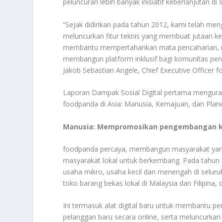
peluncuran lebih banyak inisiatif keberlanjutan di 
“Sejak didirikan pada tahun 2012, kami telah meng
meluncurkan fitur teknis yang membuat jutaan keh
membantu mempertahankan mata pencaharian, me
membangun platform inklusif bagi komunitas pen
Jakob Sebastian Angele, Chief Executive Officer 
Laporan Dampak Sosial Digital pertama menguraik
foodpanda di Asia: Manusia, Kemajuan, dan Plane
Manusia: Mempromosikan pengembangan 
foodpanda percaya, membangun masyarakat yang 
masyarakat lokal untuk berkembang. Pada tahu
usaha mikro, usaha kecil dan menengah di seluru
toko barang bekas lokal di Malaysia dan Filipina,
Ini termasuk alat digital baru untuk membantu 
pelanggan baru secara online, serta meluncurkan gr