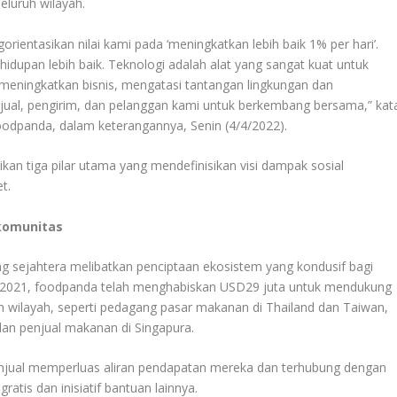
seluruh wilayah.
orientasikan nilai kami pada ‘meningkatkan lebih baik 1% per hari’.
idupan lebih baik. Teknologi adalah alat yang sangat kuat untuk
ningkatkan bisnis, mengatasi tantangan lingkungan dan
jual, pengirim, dan pelanggan kami untuk berkembang bersama,” kat
foodpanda, dalam keterangannya, Senin (4/4/2022).
an tiga pilar utama yang mendefinisikan visi dampak sosial
t.
komunitas
sejahtera melibatkan penciptaan ekosistem yang kondusif bagi
n 2021, foodpanda telah menghabiskan USD29 juta untuk mendukung
h wilayah, seperti pedagang pasar makanan di Thailand dan Taiwan,
 dan penjual makanan di Singapura.
penjual memperluas aliran pendapatan mereka dan terhubung dengan
atis dan inisiatif bantuan lainnya.