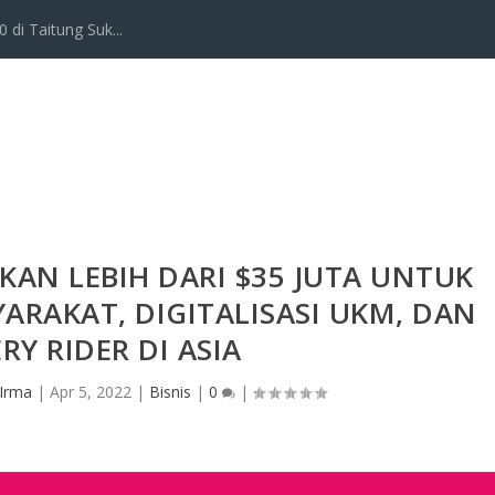
 di Taitung Suk...
AN LEBIH DARI $35 JUTA UNTUK
RAKAT, DIGITALISASI UKM, DAN
RY RIDER DI ASIA
 Irma
|
Apr 5, 2022
|
Bisnis
|
0
|