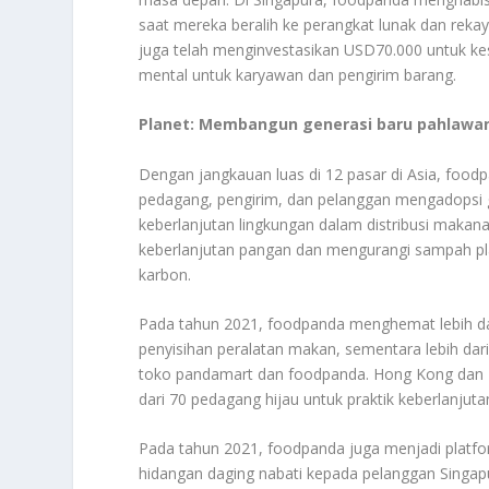
saat mereka beralih ke perangkat lunak dan re
juga telah menginvestasikan USD70.000 untuk k
mental untuk karyawan dan pengirim barang.
Planet: Membangun generasi baru pahlawa
Dengan jangkauan luas di 12 pasar di Asia, foodp
pedagang, pengirim, dan pelanggan mengadopsi g
keberlanjutan lingkungan dalam distribusi makan
keberlanjutan pangan dan mengurangi sampah pla
karbon.
Pada tahun 2021, foodpanda menghemat lebih dari 
penyisihan peralatan makan, sementara lebih dari
toko pandamart dan foodpanda. Hong Kong dan T
dari 70 pedagang hijau untuk praktik keberlanjut
Pada tahun 2021, foodpanda juga menjadi plat
hidangan daging nabati kepada pelanggan Singa