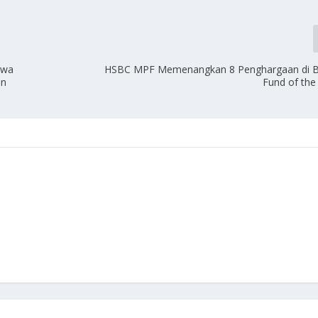
hwa
HSBC MPF Memenangkan 8 Penghargaan di 
an
Fund of the