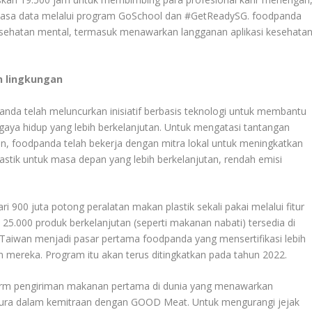
kayasa data melalui program GoSchool dan #GetReadySG. foodpanda
esehatan mental, termasuk menawarkan langganan aplikasi kesehata
n lingkungan
anda telah meluncurkan inisiatif berbasis teknologi untuk membantu
aya hidup yang lebih berkelanjutan. Untuk mengatasi tantangan
an, foodpanda telah bekerja dengan mitra lokal untuk meningkatkan
stik untuk masa depan yang lebih berkelanjutan, rendah emisi
900 juta potong peralatan makan plastik sekali pakai melalui fitur
 25.000 produk berkelanjutan (seperti makanan nabati) tersedia di
aiwan menjadi pasar pertama foodpanda yang mensertifikasi lebih
an mereka. Program itu akan terus ditingkatkan pada tahun 2022.
form pengiriman makanan pertama di dunia yang menawarkan
pura dalam kemitraan dengan GOOD Meat. Untuk mengurangi jejak