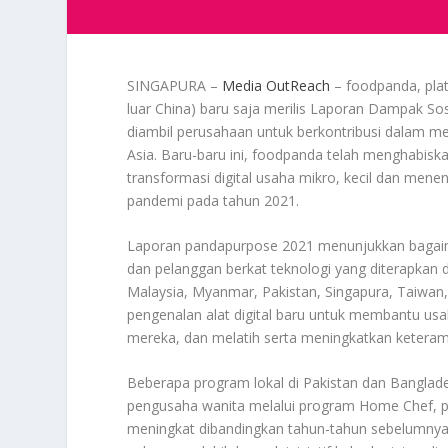
SINGAPURA –
Media OutReach
– foodpanda, pla
luar China) baru saja merilis Laporan Dampak Sos
diambil perusahaan untuk berkontribusi dalam me
Asia. Baru-baru ini, foodpanda telah menghabis
transformasi digital usaha mikro, kecil dan meneng
pandemi pada tahun 2021.
Laporan pandapurpose 2021 menunjukkan bagaim
dan pelanggan berkat teknologi yang diterapkan
Malaysia, Myanmar, Pakistan, Singapura, Taiwan, 
pengenalan alat digital baru untuk membantu us
mereka, dan melatih serta meningkatkan keteram
Beberapa program lokal di Pakistan dan Banglades
pengusaha wanita melalui program Home Chef, p
meningkat dibandingkan tahun-tahun sebelumnya.