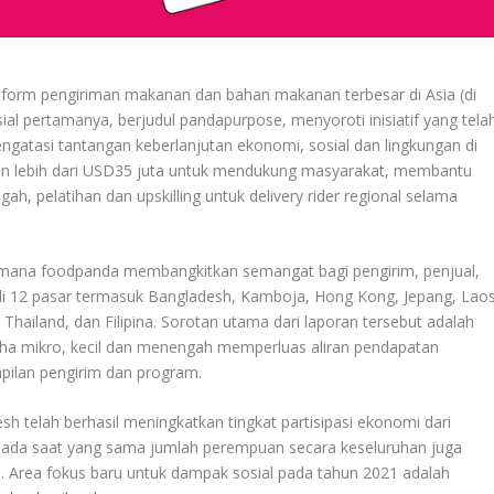
tform pengiriman makanan dan bahan makanan terbesar di Asia (di
ial pertamanya, berjudul pandapurpose, menyoroti inisiatif yang tela
ngatasi tantangan keberlanjutan ekonomi, sosial dan lingkungan di
kan lebih dari USD35 juta untuk mendukung masyarakat, membantu
ah, pelatihan dan upskilling untuk delivery rider regional selama
ana foodpanda membangkitkan semangat bagi pengirim, penjual,
 di 12 pasar termasuk Bangladesh, Kamboja, Hong Kong, Jepang, Laos
Thailand, dan Filipina. Sorotan utama dari laporan tersebut adalah
aha mikro, kecil dan menengah memperluas aliran pendapatan
pilan pengirim dan program.
h telah berhasil meningkatkan tingkat partisipasi ekonomi dari
ada saat yang sama jumlah perempuan secara keseluruhan juga
 Area fokus baru untuk dampak sosial pada tahun 2021 adalah