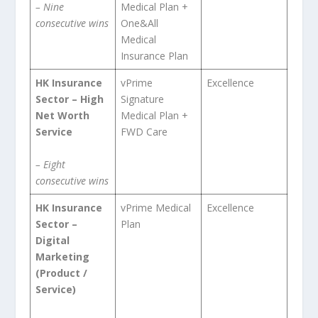
– Nine
Medical Plan +
consecutive wins
One&All
Medical
Insurance Plan
HK Insurance
vPrime
Excellence
Sector – High
Signature
Net Worth
Medical Plan +
Service
FWD Care
– E
ight
consecutive
wins
HK Insurance
vPrime Medical
Excellence
Sector –
Plan
Digital
Marketing
(Product /
Service)