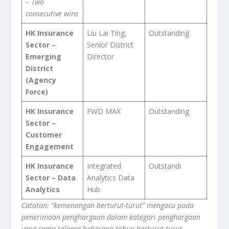
– Two
consecutive wins
HK Insurance
Liu Lai Ting,
Outstanding
Sector –
Senior District
Emerging
Director
District
(Agency
Force)
HK Insurance
FWD MAX
Outstanding
Sector –
Customer
Engagement
HK Insurance
Integrated
Outstandi
Sector – Data
Analytics Data
Analytics
Hub
Catatan: “kemenangan berturut-turut” mengacu pada
penerimaan penghargaan dalam kategori penghargaan
yang sama selama beberapa tahun berturut-turut.