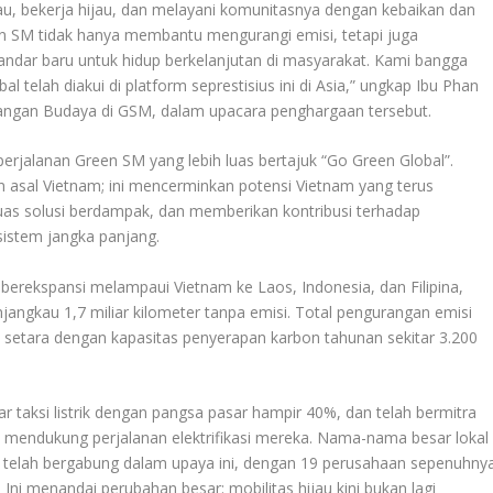
jau, bekerja hijau, dan melayani komunitasnya dengan kebaikan dan
n SM tidak hanya membantu mengurangi emisi, tetapi juga
ndar baru untuk hidup berkelanjutan di masyarakat. Kami bangga
telah diakui di platform seprestisius ini di Asia,” ungkap Ibu Phan
angan Budaya di GSM, dalam upacara penghargaan tersebut.
erjalanan Green SM yang lebih luas bertajuk “Go Green Global”.
 asal Vietnam; ini mencerminkan potensi Vietnam yang terus
s solusi berdampak, dan memberikan kontribusi terhadap
sistem jangka panjang.
erekspansi melampaui Vietnam ke Laos, Indonesia, dan Filipina,
njangkau 1,7 miliar kilometer tanpa emisi. Total pengurangan emisi
, setara dengan kapasitas penyerapan karbon tahunan sekitar 3.200
r taksi listrik dengan pangsa pasar hampir 40%, dan telah bermitra
uk mendukung perjalanan elektrifikasi mereka. Nama-nama besar lokal
ng telah bergabung dalam upaya ini, dengan 19 perusahaan sepenuhny
Ini menandai perubahan besar: mobilitas hijau kini bukan lagi