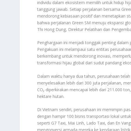
individu dalam ekosistem memilih untuk hidup hi
tanggung jawab. Setiap perjalanan bersama Gree
mendorong kebiasaan positif dan menetapkan sta
bahwa perjalanan Green SM menuju ekspansi global 
Thi Hong Dung, Direktur Pelatihan dan Pengemb
Penghargaan ini menjadi tonggak penting dalam p
Pengakuan ini melampaui satu entitas perusahaan
berkembang untuk mendorong inovasi, memperlua
transformasi hijau global dari sudut pandang eko
Dalam waktu hanya dua tahun, perusahaan telah b
menyelesaikan lebih dari 300 juta perjalanan, me
CO₂ diperkirakan mencapai lebih dari 211.000 ton
hektare hutan.
Di Vietnam sendiri, perusahaan ini memimpin pasa
dengan hampir 100 bisnis transportasi lokal unt
seperti G7 Taxi, Mai Linh, Lado Taxi, dan En Va
mengonversi armada mereka ke kendaraan listrik. 