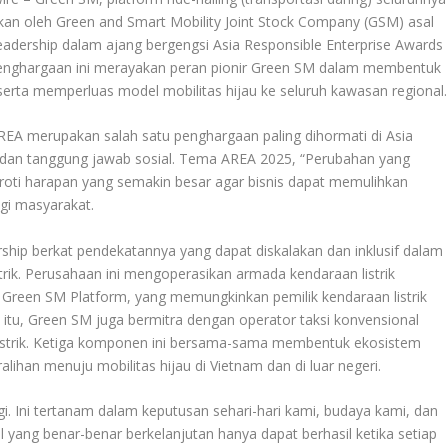
gkan oleh Green and Smart Mobility Joint Stock Company (GSM) asal
adership dalam ajang bergengsi Asia Responsible Enterprise Awards
Penghargaan ini merayakan peran pionir Green SM dalam membentuk
serta memperluas model mobilitas hijau ke seluruh kawasan regional.
AREA merupakan salah satu penghargaan paling dihormati di Asia
, dan tanggung jawab sosial. Tema AREA 2025, “Perubahan yang
oti harapan yang semakin besar agar bisnis dapat memulihkan
gi masyarakat.
hip berkat pendekatannya yang dapat diskalakan dan inklusif dalam
trik. Perusahaan ini mengoperasikan armada kendaraan listrik
– Green SM Platform, yang memungkinkan pemilik kendaraan listrik
n itu, Green SM juga bermitra dengan operator taksi konvensional
listrik. Ketiga komponen ini bersama-sama membentuk ekosistem
lihan menuju mobilitas hijau di Vietnam dan di luar negeri.
i. Ini tertanam dalam keputusan sehari-hari kami, budaya kami, dan
yang benar-benar berkelanjutan hanya dapat berhasil ketika setiap