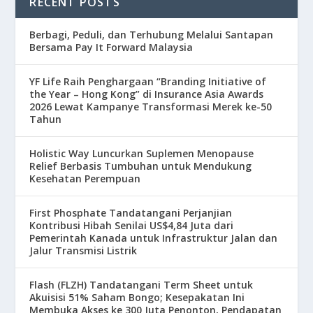
RECENT POSTS
Berbagi, Peduli, dan Terhubung Melalui Santapan
Bersama Pay It Forward Malaysia
YF Life Raih Penghargaan “Branding Initiative of
the Year – Hong Kong” di Insurance Asia Awards
2026 Lewat Kampanye Transformasi Merek ke-50
Tahun
Holistic Way Luncurkan Suplemen Menopause
Relief Berbasis Tumbuhan untuk Mendukung
Kesehatan Perempuan
First Phosphate Tandatangani Perjanjian
Kontribusi Hibah Senilai US$4,84 Juta dari
Pemerintah Kanada untuk Infrastruktur Jalan dan
Jalur Transmisi Listrik
Flash (FLZH) Tandatangani Term Sheet untuk
Akuisisi 51% Saham Bongo; Kesepakatan Ini
Membuka Akses ke 300 Juta Penonton, Pendapatan