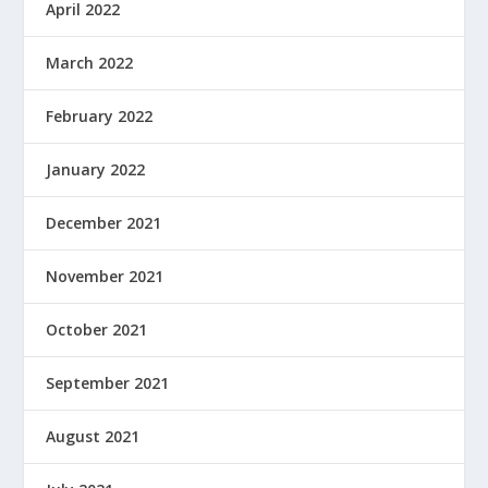
April 2022
March 2022
February 2022
January 2022
December 2021
November 2021
October 2021
September 2021
August 2021