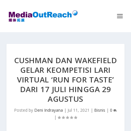
CUSHMAN DAN WAKEFIELD
GELAR KEOMPETISI LARI
VIRTUAL ‘RUN FOR TASTE’
DARI 17 JULI HINGGA 29
AGUSTUS
Posted by
Deni Indrayana
|
Jul 11, 2021
|
Bisnis
|
0
|