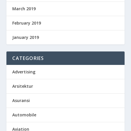
March 2019
February 2019
January 2019
CATEGORIES
Advertising
Arsitektur
Asuransi
Automobile
Aviation