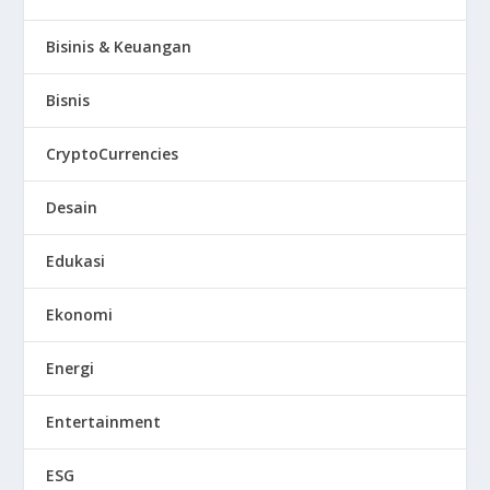
Bisinis & Keuangan
Bisnis
CryptoCurrencies
Desain
Edukasi
Ekonomi
Energi
Entertainment
ESG