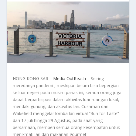
HONG KONG SAR –
Media OutReach
– Seiring
meredanya pandemi , meskipun belum bisa bepergian
ke luar negeri pada musim panas ini, semua orang juga
dapat berpartisipasi dalam aktivitas luar ruangan lokal,
mendaki gunung, dan aktivitas lari. Cushman dan
Wakefield menggelar lomba lari virtual “Run for Taste”
dari 17 Juli hingga 29 Agustus, pada saat yang
bersamaan, memberi semua orang kesempatan untuk
menikmati lari dan makanan gourmet