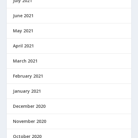
July 2021
June 2021
May 2021
April 2021
March 2021
February 2021
January 2021
December 2020
November 2020
October 2020