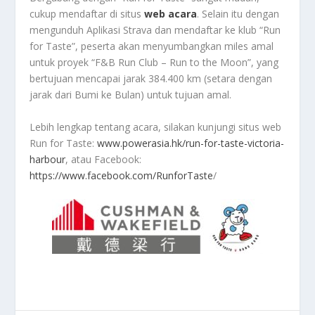
cukup mendaftar di situs
web acara
. Selain itu dengan
mengunduh Aplikasi Strava dan mendaftar ke klub “Run
for Taste”, peserta akan menyumbangkan miles amal
untuk proyek “F&B Run Club – Run to the Moon”, yang
bertujuan mencapai jarak 384.400 km (setara dengan
jarak dari Bumi ke Bulan) untuk tujuan amal.
Lebih lengkap tentang acara, silakan kunjungi situs web
Run for Taste:
www.powerasia.hk/run-for-taste-victoria-
harbour
, atau Facebook:
https://www.facebook.com/RunforTaste
/