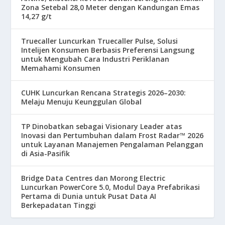
Zona Setebal 28,0 Meter dengan Kandungan Emas
14,27 g/t
Truecaller Luncurkan Truecaller Pulse, Solusi
Intelijen Konsumen Berbasis Preferensi Langsung
untuk Mengubah Cara Industri Periklanan
Memahami Konsumen
CUHK Luncurkan Rencana Strategis 2026–2030:
Melaju Menuju Keunggulan Global
TP Dinobatkan sebagai Visionary Leader atas
Inovasi dan Pertumbuhan dalam Frost Radar™ 2026
untuk Layanan Manajemen Pengalaman Pelanggan
di Asia-Pasifik
Bridge Data Centres dan Morong Electric
Luncurkan PowerCore 5.0, Modul Daya Prefabrikasi
Pertama di Dunia untuk Pusat Data AI
Berkepadatan Tinggi