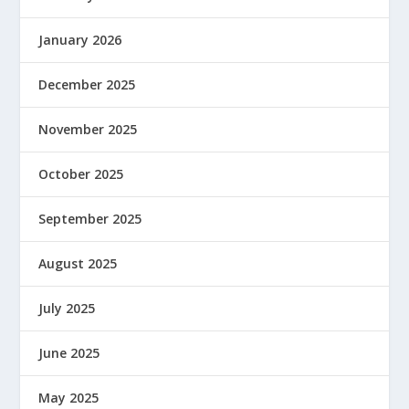
January 2026
December 2025
November 2025
October 2025
September 2025
August 2025
July 2025
June 2025
May 2025