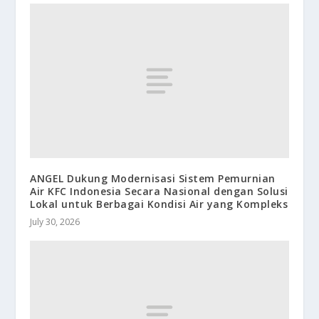
ANGEL Dukung Modernisasi Sistem Pemurnian
Air KFC Indonesia Secara Nasional dengan Solusi
Lokal untuk Berbagai Kondisi Air yang Kompleks
July 30, 2026