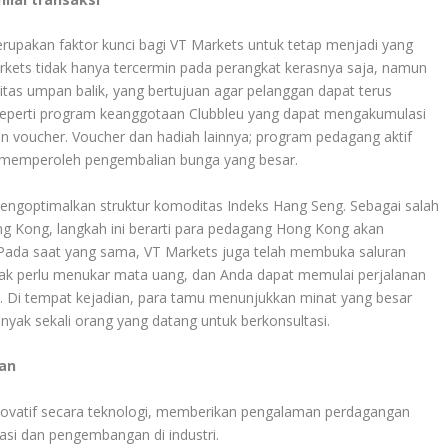
rupakan faktor kunci bagi VT Markets untuk tetap menjadi yang
arkets tidak hanya tercermin pada perangkat kerasnya saja, namun
vitas umpan balik, yang bertujuan agar pelanggan dapat terus
 seperti program keanggotaan Clubbleu yang dapat mengakumulasi
n voucher. Voucher dan hadiah lainnya; program pedagang aktif
memperoleh pengembalian bunga yang besar.
mengoptimalkan struktur komoditas Indeks Hang Seng. Sebagai salah
ng Kong, langkah ini berarti para pedagang Hong Kong akan
 Pada saat yang sama, VT Markets juga telah membuka saluran
dak perlu menukar mata uang, dan Anda dapat memulai perjalanan
. Di tempat kejadian, para tamu menunjukkan minat yang besar
nyak sekali orang yang datang untuk berkonsultasi.
an
novatif secara teknologi, memberikan pengalaman perdagangan
si dan pengembangan di industri.