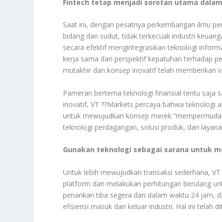
Fintech tetap menjadi sorotan utama dalam 
Saat ini, dengan pesatnya perkembangan ilmu pen
bidang dan sudut, tidak terkecuali industri keua
secara efektif mengintegrasikan teknologi info
kerja sama dari perspektif kepatuhan terhadap pe
mutakhir dan konsep inovatif telah memberikan vi
Pameran bertema teknologi finansial tentu saja s
inovatif, VT ??Markets percaya bahwa teknologi
untuk mewujudkan konsep merek “mempermudah t
teknologi perdagangan, solusi produk, dan layanan
Gunakan teknologi sebagai sarana untuk 
Untuk lebih mewujudkan transaksi sederhana, VT
platform dan melakukan perhitungan berulang u
penarikan tiba segera dan dalam waktu 24 jam, da
efisiensi masuk dan keluar industri. Hal ini tela