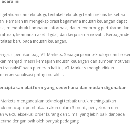
acara ini
getahuan dan teknologi, tentakel teknologi telah meluas ke setiap
ngan. Pameran ini mengeksplorasi bagaimana industri keuangan dapat
rmasi, mendobrak hambatan informasi, dan mendorong pertukaran dan
raturan, keamanan aset digital, dan kerja sama inovatif. Berbagai ide
talitas baru pada industri keuangan.
angat diperlukan bagi VT Markets. Sebagai pionir teknologi dan broke
 akan menjadi mesin kemajuan industri keuangan dan sumber motivasi
ransaksi” pada pameran kali ini, VT Markets menghadirkan
 terpersonalisasi paling mutakhir.
menciptakan platform yang sederhana dan mudah digunakan
 Markets mengandalkan teknologi terbaik untuk meningkatkan
ntuk mencapai pembukaan akun dalam 3 menit, penyetoran dan
n waktu eksekusi order kurang dari 5 ms, yang lebih baik daripada
h diterima dengan baik oleh banyak pedagang