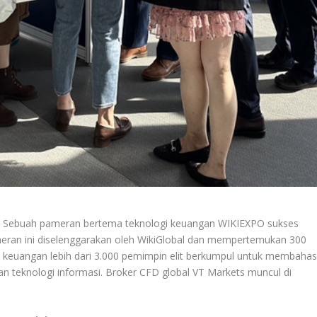
 Sebuah pameran bertema teknologi keuangan WIKIEXPO sukses
meran ini diselenggarakan oleh WikiGlobal dan mempertemukan 300
tri keuangan lebih dari 3.000 pemimpin elit berkumpul untuk membaha
n teknologi informasi. Broker CFD global VT Markets muncul di