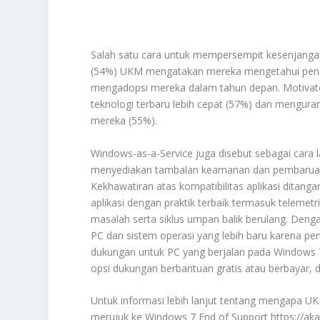
Salah satu cara untuk mempersempit kesenjangan
(54%) UKM mengatakan mereka mengetahui pena
mengadopsi mereka dalam tahun depan. Motivator
teknologi terbaru lebih cepat (57%) dan menguran
mereka (55%).
Windows-as-a-Service juga disebut sebagai cara
menyediakan tambalan keamanan dan pembaruan s
Kekhawatiran atas kompatibilitas aplikasi ditan
aplikasi dengan praktik terbaik termasuk telemet
masalah serta siklus umpan balik berulang. Den
PC dan sistem operasi yang lebih baru karena 
dukungan untuk PC yang berjalan pada Windows 
opsi dukungan berbantuan gratis atau berbayar, 
Untuk informasi lebih lanjut tentang mengapa UKM
merujuk ke Windows 7 End of Support https://