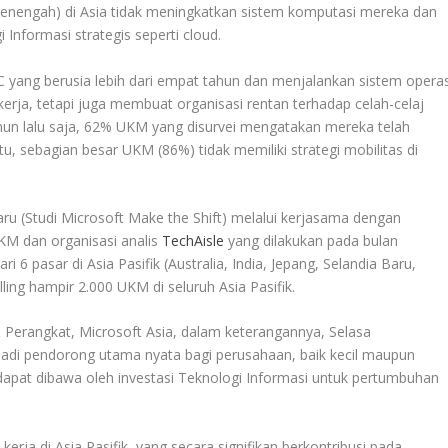
 Menengah) di Asia tidak meningkatkan sistem komputasi mereka dan
Informasi strategis seperti cloud.
C yang berusia lebih dari empat tahun dan menjalankan sistem operas
erja, tetapi juga membuat organisasi rentan terhadap celah-celaj
un lalu saja, 62% UKM yang disurvei mengatakan mereka telah
, sebagian besar UKM (86%) tidak memiliki strategi mobilitas di
aru (Studi Microsoft Make the Shift) melalui kerjasama dengan
UKM dan organisasi analis
TechAisle
yang dilakukan pada bulan
i 6 pasar di Asia Pasifik (Australia, India, Jepang, Selandia Baru,
ling hampir 2.000 UKM di seluruh Asia Pasifik.
Perangkat, Microsoft Asia, dalam keterangannya, Selasa
adi pendorong utama nyata bagi perusahaan, baik kecil maupun
dapat dibawa oleh investasi Teknologi Informasi untuk pertumbuhan
rja di Asia Pasifik, yang secara signifikan berkontribusi pada