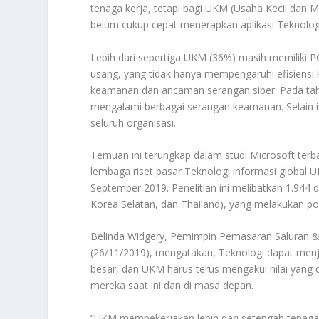
tenaga kerja, tetapi bagi UKM (Usaha Kecil dan
belum cukup cepat menerapkan aplikasi Teknologi 
Lebih dari sepertiga UKM (36%) masih memiliki P
usang, yang tidak hanya mempengaruhi efisiensi k
keamanan dan ancaman serangan siber. Pada tah
mengalami berbagai serangan keamanan. Selain itu
seluruh organisasi.
Temuan ini terungkap dalam studi Microsoft terb
lembaga riset pasar Teknologi informasi global 
September 2019. Penelitian ini melibatkan 1.944 dar
Korea Selatan, dan Thailand), yang melakukan pol
Belinda Widgery, Pemimpin Pemasaran Saluran & 
(26/11/2019), mengatakan, Teknologi dapat menj
besar, dan UKM harus terus mengakui nilai yang 
mereka saat ini dan di masa depan.
“UKM mempekerjakan lebih dari setengah tenaga ke