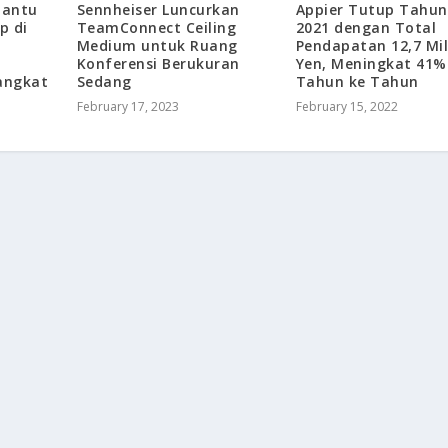
Sennheiser Luncurkan
Appier Tutup Tahun 
Bantu
TeamConnect Ceiling
2021 dengan Total
p di
Medium untuk Ruang
Pendapatan 12,7 Mil
Konferensi Berukuran
Yen, Meningkat 41%
Sedang
Tahun ke Tahun
rangkat
February 17, 2023
February 15, 2022