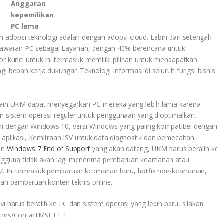
Anggaran
kepemilikan
PC lama
 adopsi teknologi adalah dengan adopsi cloud. Lebih dari setengah
waran PC sebagai Layanan, dengan 40% berencana untuk
 kunci untuk ini termasuk memiliki pilihan untuk mendapatkan
gi beban kerja dukungan Teknologi Informasi di seluruh fungsi bisnis
 lain UKM dapat menyegarkan PC mereka yang lebih lama karena
istem operasi reguler untuk penggunaan yang dioptimalkan.
gani dengan Windows 10, versi Windows yang paling kompatibel denga
ri aplikasi, Kemitraan ISV untuk data diagnostik dan pemecahan
gan
Windows 7 End of Support
yang akan datang, UKM harus beralih k
pengguna tidak akan lagi menerima pembaruan keamanan atau
7. Ini termasuk pembaruan keamanan baru, hotfix non-keamanan,
dan pembaruan konten teknis online.
 harus beralih ke PC dan sistem operasi yang lebih baru, silakan
aka.ms/ContactMSFTTH