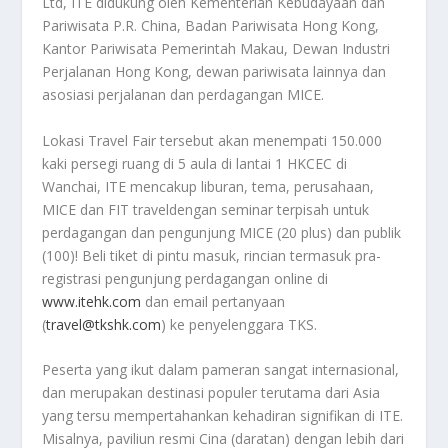
Ltd, ITE didukung oleh Kementerian Kebudayaan dan
Pariwisata P.R. China, Badan Pariwisata Hong Kong,
Kantor Pariwisata Pemerintah Makau, Dewan Industri
Perjalanan Hong Kong, dewan pariwisata lainnya dan
asosiasi perjalanan dan perdagangan MICE.
Lokasi Travel Fair tersebut akan menempati 150.000
kaki persegi ruang di 5 aula di lantai 1 HKCEC di
Wanchai, ITE mencakup liburan, tema, perusahaan,
MICE dan FIT traveldengan seminar terpisah untuk
perdagangan dan pengunjung MICE (20 plus) dan publik
(100)! Beli tiket di pintu masuk, rincian termasuk pra-
registrasi pengunjung perdagangan online di
www.itehk.com
dan email pertanyaan
(
travel@tkshk.com
) ke penyelenggara TKS.
Peserta yang ikut dalam pameran sangat internasional,
dan merupakan destinasi populer terutama dari Asia
yang tersu mempertahankan kehadiran signifikan di ITE.
Misalnya, paviliun resmi Cina (daratan) dengan lebih dari