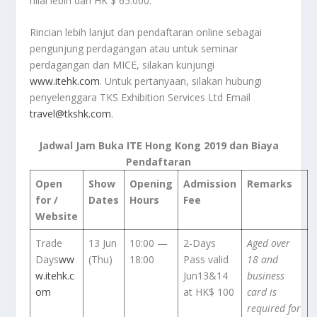
nilai lebih dari HK $ 65.000.
Rincian lebih lanjut dan pendaftaran online sebagai
pengunjung perdagangan atau untuk seminar
perdagangan dan MICE, silakan kunjungi
www.itehk.com
. Untuk pertanyaan, silakan hubungi
penyelenggara TKS Exhibition Services Ltd Email
travel@tkshk.com
.
Jadwal Jam Buka ITE Hong Kong 2019 dan Biaya
Pendaftaran
Open
Show
Opening
Admission
Remarks
for /
Dates
Hours
Fee
Website
Trade
13 Jun
10:00 —
2-Days
Aged over
Days
ww
(Thu)
18:00
Pass valid
18 and
w.itehk.c
Jun13&14
business
om
at HK$ 100
card is
required for