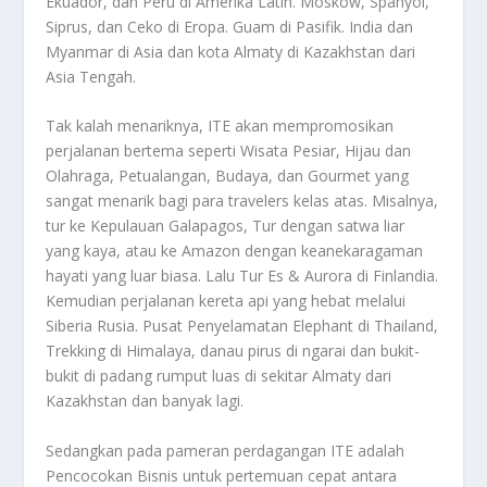
Ekuador, dan Peru di Amerika Latin. Moskow, Spanyol,
Siprus, dan Ceko di Eropa. Guam di Pasifik. India dan
Myanmar di Asia dan kota Almaty di Kazakhstan dari
Asia Tengah.
Tak kalah menariknya, ITE akan mempromosikan
perjalanan bertema seperti Wisata Pesiar, Hijau dan
Olahraga, Petualangan, Budaya, dan Gourmet yang
sangat menarik bagi para travelers kelas atas. Misalnya,
tur ke Kepulauan Galapagos, Tur dengan satwa liar
yang kaya, atau ke Amazon dengan keanekaragaman
hayati yang luar biasa. Lalu Tur Es & Aurora di Finlandia.
Kemudian perjalanan kereta api yang hebat melalui
Siberia Rusia. Pusat Penyelamatan Elephant di Thailand,
Trekking di Himalaya, danau pirus di ngarai dan bukit-
bukit di padang rumput luas di sekitar Almaty dari
Kazakhstan dan banyak lagi.
Sedangkan pada pameran perdagangan ITE adalah
Pencocokan Bisnis untuk pertemuan cepat antara