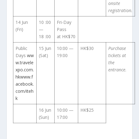
onsite
registration.
14 Jun
10 :00
Fri-Day
(Fri)
—
Pass
18 :00
at HK$70
Public
15 Jun
10:00 —
HK$30
Purchase
Days
ww
(Sat)
19:00
tickets at
w.travele
the
xpo.com.
entrance.
hk
www.f
acebook.
com/iteh
k
16 Jun
10:00 —
HK$25
(Sun)
17:00