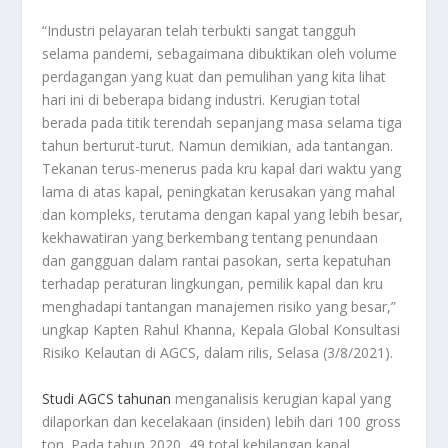
“Industri pelayaran telah terbukti sangat tangguh
selama pandemi, sebagaimana dibuktikan oleh volume
perdagangan yang kuat dan pemulihan yang kita lihat
hari ini di beberapa bidang industri. Kerugian total
berada pada titik terendah sepanjang masa selama tiga
tahun berturut-turut. Namun demikian, ada tantangan.
Tekanan terus-menerus pada kru kapal dari waktu yang
lama di atas kapal, peningkatan kerusakan yang mahal
dan kompleks, terutama dengan kapal yang lebih besar,
kekhawatiran yang berkembang tentang penundaan
dan gangguan dalam rantai pasokan, serta kepatuhan
terhadap peraturan lingkungan, pemilik kapal dan kru
menghadapi tantangan manajemen risiko yang besar,”
ungkap Kapten Rahul Khanna, Kepala Global Konsultasi
Risiko Kelautan di AGCS, dalam rilis, Selasa (3/8/2021).
Studi AGCS tahunan
menganalisis kerugian kapal yang
dilaporkan dan kecelakaan (insiden) lebih dari 100 gross
ton. Pada tahun 2020, 49 total kehilangan kapal