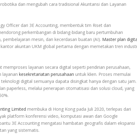
 robotika dan mengubah cara tradisional Akuntansi dan Layanan
gy Officer dari 3E Accounting, membentuk tim Riset dan
mendorong perkembangan di bidang-bidang baru pertumbuhan
PA), pembelajaran mesin, dan kecerdasan buatan (AI).
Master plan digita
 kantor akuntan UKM global pertama dengan memetakan tren industr
t memproses layanan secara digital seperti pendirian perusahaan,
n layanan
kesekretariatan perusahaan
untuk klien. Proses memulai
teknologi digital semuanya dapata disingkat hanya dengan satu jam.
n paperless, melalui penerapan otomatisasi dan solusi cloud, yang
 50%.
nting Limited
membuka di Hong Kong pada Juli 2020, terlepas dari
anyak platform konferensi video, komputasi awan dan Google
mbantu 3E Accounting mengatasi hambatan geografis dalam ekspansi
utan yang sistematis.