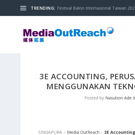
TRENDING:
Festival Balon Internasional Taiwan 2020
3E ACCOUNTING, PERU
MENGGUNAKAN TEKNOL
Posted by
Nasution Ade 
SINGAPURA –
Media OutReach
–
3E Accountin