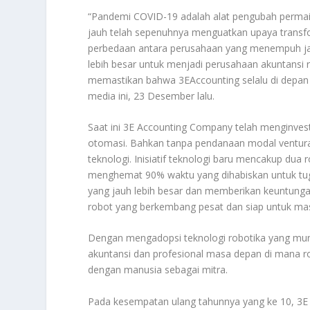
“Pandemi COVID-19 adalah alat pengubah permain
jauh telah sepenuhnya menguatkan upaya transfor
perbedaan antara perusahaan yang menempuh jalu
lebih besar untuk menjadi perusahaan akuntansi 
memastikan bahwa 3EAccounting selalu di depan 
media ini, 23 Desember lalu.
Saat ini 3E Accounting Company telah menginvest
otomasi. Bahkan tanpa pendanaan modal ventur
teknologi. Inisiatif teknologi baru mencakup dua
menghemat 90% waktu yang dihabiskan untuk tu
yang jauh lebih besar dan memberikan keuntungan
robot yang berkembang pesat dan siap untuk mas
Dengan mengadopsi teknologi robotika yang mun
akuntansi dan profesional masa depan di mana r
dengan manusia sebagai mitra.
Pada kesempatan ulang tahunnya yang ke 10, 3E A