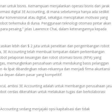
an untuk bisnis. Kemampuan menjalankan operasi bisnis dari jarak
masi digital 3E Accounting, di mana sebelumnya hanya ada sedikit
r konvensional atau digital, sekaligus menciptakan motivasi yang
robot terkemuka di dunia. Penggunaan teknologi otomasi pintar akan
para pesaing,” jelas Lawrence Chai, dalam keterangannya kepada
asikan lebih dari $ 2 juta untuk penelitian dan pengembangan robot
a, 3E Accounting telah membuat lompatan dalam perkembangan
 robot pelaporan keuangan dan robot otomasi bisnis (RPA) yang
gas, memungkinkan perusahaan untuk mendukung basis pelanggan
 4x lipat dibandingkan rekan-rekannya dan menjadi firma akuntansi
a depan dalam pasar yang kompetitif.
cul, ambisi 3E Accounting adalah untuk membangun perusahaan jas
obot cerdas dikerahkan untuk melakukan tugas dan berkolaborasi
ccounting sedang menjajaki opsi kapitalisasi dan tidak