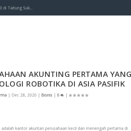
 di Taitung Suk...
SAHAAN AKUNTING PERTAMA YAN
OGI ROBOTIKA DI ASIA PASIFIK
Irma
|
Dec 28, 2020
|
Bisnis
|
0
|
g
adalah kantor akuntan perusahaan kecil dan menengah pertama di