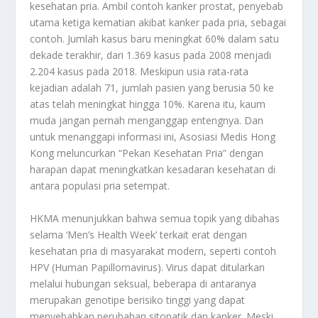
kesehatan pria. Ambil contoh kanker prostat, penyebab
utama ketiga kematian akibat kanker pada pria, sebagai
contoh. Jumlah kasus baru meningkat 60% dalam satu
dekade terakhir, dari 1.369 kasus pada 2008 menjadi
2.204 kasus pada 2018. Meskipun usia rata-rata
kejadian adalah 71, jumlah pasien yang berusia 50 ke
atas telah meningkat hingga 10%. Karena itu, kaum
muda jangan pernah menganggap entengnya. Dan
untuk menanggapi informasi ini, Asosiasi Medis Hong
Kong meluncurkan “Pekan Kesehatan Pria” dengan
harapan dapat meningkatkan kesadaran kesehatan di
antara populasi pria setempat.
HKMA menunjukkan bahwa semua topik yang dibahas
selama ‘Men’s Health Week’ terkait erat dengan
kesehatan pria di masyarakat modern, seperti contoh
HPV (Human Papillomavirus). Virus dapat ditularkan
melalui hubungan seksual, beberapa di antaranya
merupakan genotipe berisiko tinggi yang dapat
menyebabkan perubahan sitopatik dan kanker. Meski