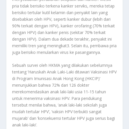
pria tidak berisiko terkena kanker serviks, mereka tetap
berisiko tertular kutil kelamin dan penyakit lain yang
disebabkan oleh HPV, seperti kanker dubur (lebih dari
90% terkait dengan HPV), kanker orofaring (70% terkait
dengan HPV) dan kanker penis (sekitar 70% terkait
dengan HPV). Dalam dua dekade terakhir, penyakit ini
memiliki tren yang meningkat3. Selain itu, pembawa pria
juga berisiko menularkan virus ke pasangannya.
Sebuah survei oleh HKMA yang dilakukan sebelumnya
tentang ‘Haruskah Anak Laki-Laki ditawari Vaksinasi HPV
di Program Imunisasi Anak Hong Kong (HKCIP)’
menunjukkan bahwa 72% dari 126 dokter
merekomendasikan anak laki-laki usia 11-15 tahun
untuk menerima vaksinasi HPV. Para pendukung
tersebut menilai bahwa, ‘anak laki-laki sekolah juga
mudah tertular HPV’, ‘vaksin HPV terbukti sangat
mujarab’ dan ‘konsekuensi tertular HPV juga serius bagi
anak laki-laki’.