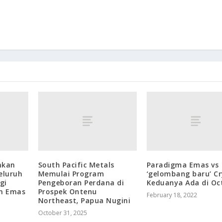
mkan
South Pacific Metals
Paradigma Emas vs
eluruh
Memulai Program
‘gelombang baru’ Cr
gi
Pengeboran Perdana di
Keduanya Ada di Oc
n Emas
Prospek Ontenu
February 18, 2022
Northeast, Papua Nugini
October 31, 2025