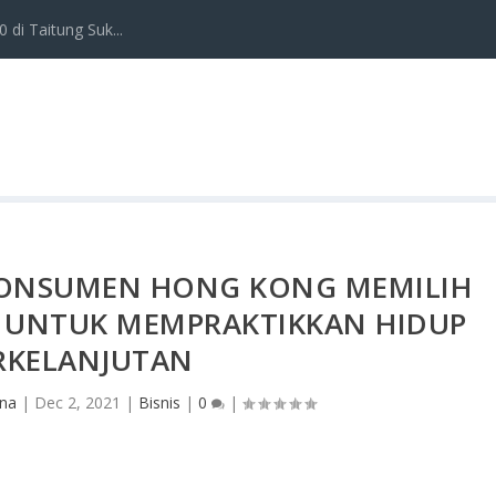
 di Taitung Suk...
KONSUMEN HONG KONG MEMILIH
S UNTUK MEMPRAKTIKKAN HIDUP
RKELANJUTAN
ana
|
Dec 2, 2021
|
Bisnis
|
0
|