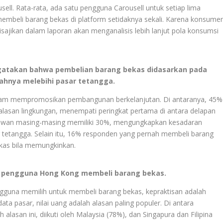
ell. Rata-rata, ada satu pengguna Carousell untuk setiap lima
mbeli barang bekas di platform setidaknya sekali. Karena konsume
isajikan dalam laporan akan menganalisis lebih lanjut pola konsumsi
gatakan bahwa pembelian barang bekas didasarkan pada
lahnya melebihi pasar tetangga.
dalam mempromosikan pembangunan berkelanjutan. Di antaranya, 45%
lasan lingkungan, menempati peringkat pertama di antara delapan
Taiwan masing-masing memiliki 30%, mengungkapkan kesadaran
ar tetangga. Selain itu, 16% responden yang pernah membeli barang
kas bila memungkinkan.
a pengguna Hong Kong membeli barang bekas.
gguna memilih untuk membeli barang bekas, kepraktisan adalah
ata pasar, nilai uang adalah alasan paling populer. Di antara
lasan ini, diikuti oleh Malaysia (78%), dan Singapura dan Filipina