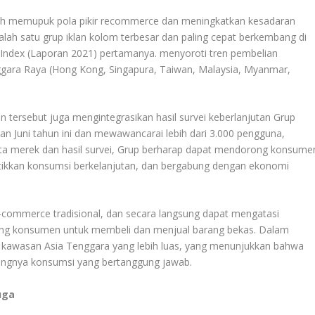
ih memupuk pola pikir recommerce dan meningkatkan kesadaran
salah satu grup iklan kolom terbesar dan paling cepat berkembang di
Index (Laporan 2021) pertamanya. menyoroti tren pembelian
ggara Raya (Hong Kong, Singapura, Taiwan, Malaysia, Myanmar,
 tersebut juga mengintegrasikan hasil survei keberlanjutan Grup
lan Juni tahun ini dan mewawancarai lebih dari 3.000 pengguna,
data merek dan hasil survei, Grup berharap dapat mendorong konsume
ikkan konsumsi berkelanjutan, dan bergabung dengan ekonomi
ommerce tradisional, dan secara langsung dapat mengatasi
ng konsumen untuk membeli dan menjual barang bekas. Dalam
 di kawasan Asia Tenggara yang lebih luas, yang menunjukkan bahwa
ingnya konsumsi yang bertanggung jawab.
uga