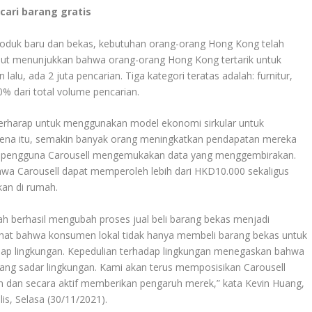
ari barang gratis
produk baru dan bekas, kebutuhan orang-orang Hong Kong telah
but menunjukkan bahwa orang-orang Hong Kong tertarik untuk
lalu, ada 2 juta pencarian. Tiga kategori teratas adalah: furnitur,
% dari total volume pencarian.
erharap untuk menggunakan model ekonomi sirkular untuk
na itu, semakin banyak orang meningkatkan pendapatan mereka
an pengguna Carousell mengemukakan data yang menggembirakan.
a Carousell dapat memperoleh lebih dari HKD10.000 sekaligus
kan di rumah.
telah berhasil mengubah proses jual beli barang bekas menjadi
ihat bahwa konsumen lokal tidak hanya membeli barang bekas untuk
hadap lingkungan. Kepedulian terhadap lingkungan menegaskan bahwa
yang sadar lingkungan. Kami akan terus memposisikan Carousell
n dan secara aktif memberikan pengaruh merek,” kata Kevin Huang,
is, Selasa (30/11/2021).