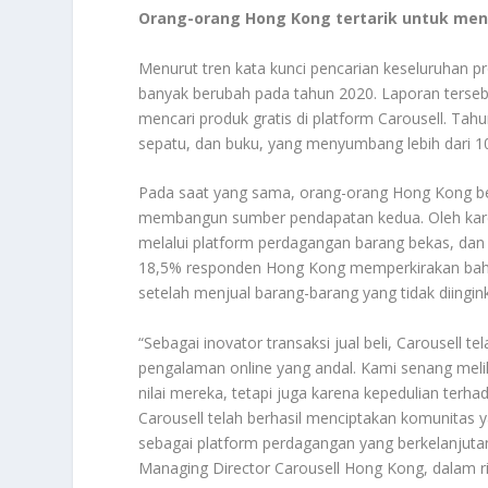
Orang-orang Hong Kong tertarik untuk menc
Menurut tren kata kunci pencarian keseluruhan 
banyak berubah pada tahun 2020. Laporan terse
mencari produk gratis di platform Carousell. Tahun 
sepatu, dan buku, yang menyumbang lebih dari 10
Pada saat yang sama, orang-orang Hong Kong b
membangun sumber pendapatan kedua. Oleh kare
melalui platform perdagangan barang bekas, d
18,5% responden Hong Kong memperkirakan bahw
setelah menjual barang-barang yang tidak diingin
“Sebagai inovator transaksi jual beli, Carousell 
pengalaman online yang andal. Kami senang mel
nilai mereka, tetapi juga karena kepedulian ter
Carousell telah berhasil menciptakan komunitas 
sebagai platform perdagangan yang berkelanjuta
Managing Director Carousell Hong Kong, dalam ril