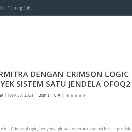
 di Taitung Suk...
ERMITRA DENGAN CRIMSON LOGIC
YEK SISTEM SATU JENDELA OFOQ2
na
|
Nov 30, 2021
|
Bisnis
|
0
|
ach
– CrimsonLogic, penyedia global terkemuka solusi bisnis, produk