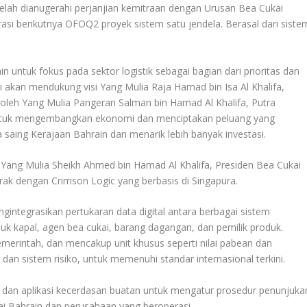
telah dianugerahi perjanjian kemitraan dengan Urusan Bea Cukai
si berikutnya OFOQ2 proyek sistem satu jendela. Berasal dari siste
in untuk fokus pada sektor logistik sebagai bagian dari prioritas dan
akan mendukung visi Yang Mulia Raja Hamad bin Isa Al Khalifa,
 oleh Yang Mulia Pangeran Salman bin Hamad Al Khalifa, Putra
untuk mengembangkan ekonomi dan menciptakan peluang yang
saing Kerajaan Bahrain dan menarik lebih banyak investasi.
Yang Mulia Sheikh Ahmed bin Hamad Al Khalifa, Presiden Bea Cukai
rak dengan Crimson Logic yang berbasis di Singapura.
integrasikan pertukaran data digital antara berbagai sistem
k kapal, agen bea cukai, barang dagangan, dan pemilik produk.
merintah, dan mencakup unit khusus seperti nilai pabean dan
 sistem risiko, untuk memenuhi standar internasional terkini.
dan aplikasi kecerdasan buatan untuk mengatur prosedur penunjuka
i Bahrain dan perusahaan yang beroperasi.