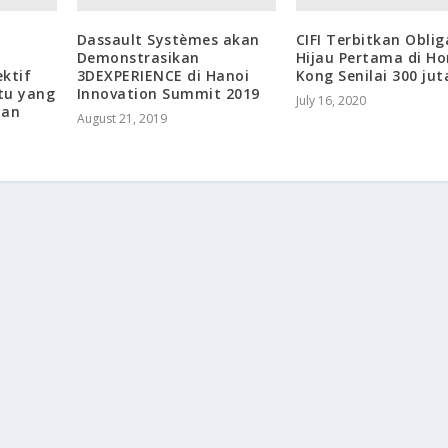
Dassault Systèmes akan
CIFI Terbitkan Oblig
Demonstrasikan
Hijau Pertama di H
ktif
3DEXPERIENCE di Hanoi
Kong Senilai 300 ju
tu yang
Innovation Summit 2019
July 16, 2020
dan
August 21, 2019