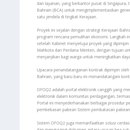
dan layanan, yang berkantor pusat di Singapura, 
Bahrain (BCA) untuk mengimplementasikan genera
satu jendela di tingkat Kerajaan.
Proyek ini sejalan dengan strategi Kerajaan Bahra
program rencana pemulihan ekonomi. Langkah ini 
setelah Kabinet menyetujui proyek yang dipimpin
Mahkota dan Perdana Menteri, dengan tujuan 
menjanjikan bagi warga untuk meningkatkan daya 
Upacara penandatanganan kontrak dipimpin oleh 
Bahrain, yang baru-baru ini menandatangani kont
OFOQ2 adalah portal elektronik canggih yang meng
elektronik dalam komunitas perdagangan, termasu
Portal ini menyederhanakan berbagai prosedur pe
pembebasan pabean Sistem pembatasan pabean dan
Sistem OFOQ2 juga memanfaatkan solusi cerdas 
dan mengurangi dokumen antara urusan bea cuka