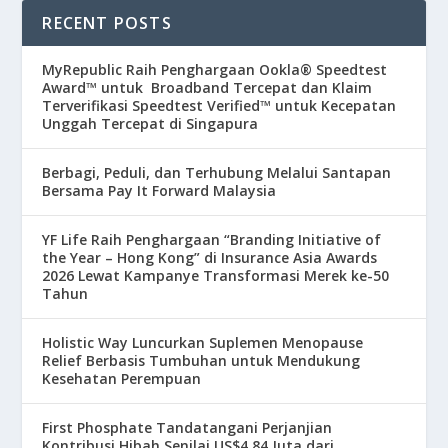
RECENT POSTS
MyRepublic Raih Penghargaan Ookla® Speedtest
Award™ untuk Broadband Tercepat dan Klaim
Terverifikasi Speedtest Verified™ untuk Kecepatan
Unggah Tercepat di Singapura
Berbagi, Peduli, dan Terhubung Melalui Santapan
Bersama Pay It Forward Malaysia
YF Life Raih Penghargaan “Branding Initiative of
the Year – Hong Kong” di Insurance Asia Awards
2026 Lewat Kampanye Transformasi Merek ke-50
Tahun
Holistic Way Luncurkan Suplemen Menopause
Relief Berbasis Tumbuhan untuk Mendukung
Kesehatan Perempuan
First Phosphate Tandatangani Perjanjian
Kontribusi Hibah Senilai US$4,84 Juta dari