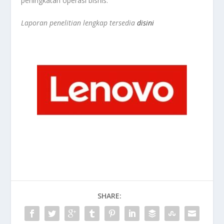
peningkatan operasi bisnis.
Laporan penelitian lengkap tersedia
disini
SHARE: