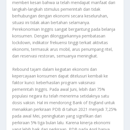
memberi kesan bahwa ia telah mendapat manfaat dari
langkah-langkah stimulus pemerintah dan tidak
berhubungan dengan ekonomi secara keseluruhan,
situasi ini tidak akan bertahan selamanya.
Perekonomian Inggris sangat bergantung pada belanja
konsumen. Dengan dilonggarkannya pembatasan
lockdown, indikator frekuensi tinggi terkait aktivitas
ekonomi, termasuk arus mobil, arus penumpang ritel,
dan reservasi restoran, semuanya meningkat.
Rebound tajam dalam kegiatan ekonomi dan
kepercayaan konsumen dapat ditelusuri kembali ke
faktor kunci: keberhasilan program vaksinasi
pemerintah Inggris. Pada awal Juni, lebih dari 75%
populasi negara itu telah menerima setidaknya satu
dosis vaksin. Hal ini mendorong Bank of England untuk
menaikkan perkiraan PDB di tahun 2021 menjadi 7,25%
pada awal Mei, peningkatan yang signifikan dari
perkiraan 5% tiga bulan lalu. Karena kinerja ekonomi
yang lebih baik dari perkiraan, PDB pada April hanya