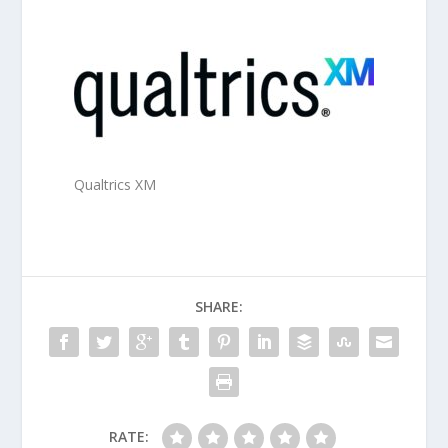
Qualtrics XM
SHARE:
RATE: