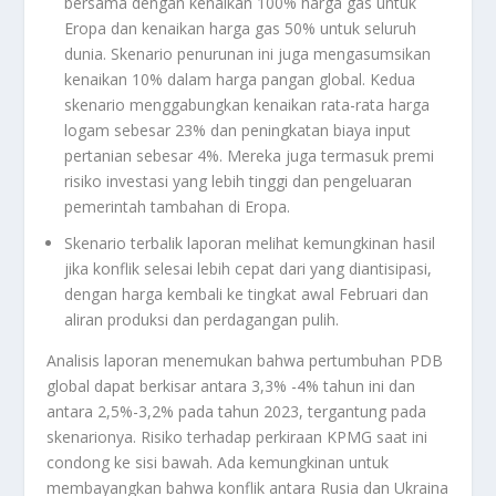
bersama dengan kenaikan 100% harga gas untuk
Eropa dan kenaikan harga gas 50% untuk seluruh
dunia. Skenario penurunan ini juga mengasumsikan
kenaikan 10% dalam harga pangan global. Kedua
skenario menggabungkan kenaikan rata-rata harga
logam sebesar 23% dan peningkatan biaya input
pertanian sebesar 4%. Mereka juga termasuk premi
risiko investasi yang lebih tinggi dan pengeluaran
pemerintah tambahan di Eropa.
Skenario terbalik laporan melihat kemungkinan hasil
jika konflik selesai lebih cepat dari yang diantisipasi,
dengan harga kembali ke tingkat awal Februari dan
aliran produksi dan perdagangan pulih.
Analisis laporan menemukan bahwa pertumbuhan PDB
global dapat berkisar antara 3,3% -4% tahun ini dan
antara 2,5%-3,2% pada tahun 2023, tergantung pada
skenarionya. Risiko terhadap perkiraan KPMG saat ini
condong ke sisi bawah. Ada kemungkinan untuk
membayangkan bahwa konflik antara Rusia dan Ukraina