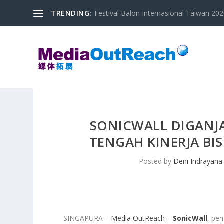
TRENDING:
Festival Balon Internasional Taiwan 2020
SONICWALL DIGANJ
TENGAH KINERJA BISN
Posted by
Deni Indrayana
SINGAPURA –
Media OutReach
–
SonicWall
, pe