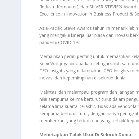
(Industri Komputer); dan SILVER STEVIE® Award 
Excellence in Innovation in Business Product & Ser
Asia-Pacific Stevie Awards tahun ini menarik lebih
yang mengakui kinerja luar biasa dan inovasi ber
pandemi COVID-19.
Memainkan peran penting untuk memastikan kelan
SonicWall juga dinobatkan sebagai salah satu da
CEO Insights yang didambakan. CEO Insights men
inovasi dan kepemimpinan di seluruh dunia.
Melintasi dan melampaui program dan jaringan m
nilai sempurna kelima berturut-turut dalam peng
selama lima kuartal terakhir. Tidak ada vendor la
sempurna berturut-turut, dengan hanya peringka
memberikan ‘yang terbaik dari yang terbaik’ kepad
Menetapkan Tolok Ukur Di Seluruh Dunia