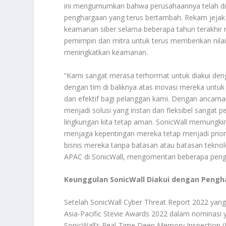
ini mengumumkan bahwa perusahaannya telah dia
penghargaan yang terus bertambah. Rekam jejak 
keamanan siber selama beberapa tahun terakhir m
pemimpin dan mitra untuk terus memberikan nilai
meningkatkan keamanan.
“Kami sangat merasa terhormat untuk diakui deng
dengan tim di baliknya atas inovasi mereka untu
dan efektif bagi pelanggan kami. Dengan ancam
menjadi solusi yang instan dan fleksibel sangat
lingkungan kita tetap aman. SonicWall memungkin
menjaga kepentingan mereka tetap menjadi prior
bisnis mereka tanpa batasan atau batasan teknol
APAC di SonicWall, mengomentari beberapa pengh
Keunggulan SonicWall Diakui dengan Pengha
Setelah SonicWall Cyber Threat Report 2022 ya
Asia-Pacific Stevie Awards 2022 dalam nominas
SonicWall’s Real-Time Deep Memory Inspection 