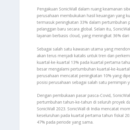
Pengakuan SonicWall dalam ruang keamanan sibe
perusahaan membukukan hasil keuangan yang kuat 
termasuk peningkatan 33% dalam pertumbuhan p
pelanggan baru secara global. Selain itu, Sonic
layanan berbasis cloud, yang meningkat 36% dari
Sebagai salah satu kawasan utama yang mendor
akan terus menjadi katalis untuk tren dan perk
kuartal-ke-kuartal 13% pada kuartal pertama tah
besar mengalami pertumbuhan kuartal-ke-kuartal 
perusahaan mencatat peningkatan 10% yang dip
posisi perusahaan sebagai salah satu pemimpin ya
Dengan pembukaan pasar pasca-Covid, SonicWall d
pertumbuhan tahun-ke-tahun di seluruh proyek da
SonicWall 2023. SonicWall di India mencatat mo
keseluruhan pada kuartal pertama tahun fiskal 
47% pada periode yang sama.