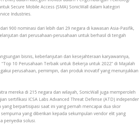
untuk Secure Mobile Access (SMA) SonicWall dalam kategori
vice Industries.
 dari 900 nominasi dari lebih dari 29 negara di kawasan Asia-Pasifik,
kelanjutan dari perusahaan-perusahaan untuk berhasil di tengah
gsungan bisnis, keberlanjutan dan kesejahteraan karyawannya,
ri “Top 10 Perusahaan Terbaik untuk Bekerja untuk 2022” di Majalah
gakui perusahaan, pemimpin, dan produk inovatif yang menunjukkan
itra mereka di 215 negara dan wilayah, SonicWall juga memperoleh
ujian sertifikasi ICSA Labs Advanced Threat Defense (ATD) independe
in yang berpartisipasi saat ini yang pernah mencapai dua skor
t sempurna yang diberikan kepada sekumpulan vendor elit yang
a penyedia solusi.