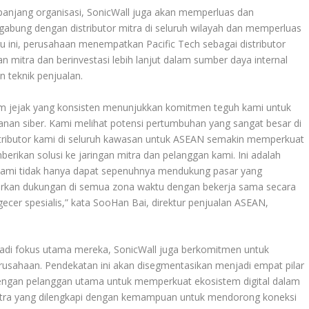
panjang organisasi, SonicWall juga akan memperluas dan
bung dengan distributor mitra di seluruh wilayah dan memperluas
ini, perusahaan menempatkan Pacific Tech sebagai distributor
mitra dan berinvestasi lebih lanjut dalam sumber daya internal
 teknik penjualan.
ekam jejak yang konsisten menunjukkan komitmen teguh kami untuk
nan siber. Kami melihat potensi pertumbuhan yang sangat besar di
istributor kami di seluruh kawasan untuk ASEAN semakin memperkuat
kan solusi ke jaringan mitra dan pelanggan kami. Ini adalah
 kami tidak hanya dapat sepenuhnya mendukung pasar yang
arkan dukungan di semua zona waktu dengan bekerja sama secara
ecer spesialis,” kata SooHan Bai, direktur penjualan ASEAN,
jadi fokus utama mereka, SonicWall juga berkomitmen untuk
rusahaan. Pendekatan ini akan disegmentasikan menjadi empat pilar
engan pelanggan utama untuk memperkuat ekosistem digital dalam
tra yang dilengkapi dengan kemampuan untuk mendorong koneksi