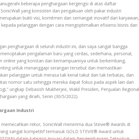
nugerahi beberapa penghargaan bergengsi di atas daftar
SonicWall yang konsisten dan pengakuan oleh pakar industri
erupakan bukti visi, komitmen dan semangat inovatif dari karyawan
 kepada pelanggan dengan cara mengoptimalkan efisiensi bisnis dan
an penghargaan di seluruh industri ini, dan saya sangat bangga
k menciptakan pengalaman baru yang cerdas, sederhana, personal,
an online yang konstan dan kemampuannya untuk berkembang,
 penting untuk menanggapi serangan tersebut dan memastikan
kan pelanggan untuk merasa tak kenal takut dan tak terbatas, dan
itas nomor satu sehingga mereka dapat fokus pada aspek lain dari
ogi,” ungkap Debasish Mukherjee, Wakil Presiden, Penjualan Regional
argaan yang diraih, Senin (30/5/2022).
rgaan Industri
ng memecahkan rekor, SonicWall menerima dua Stevie® Awards di
i yang sangat kompetitif termasuk GOLD STEVIE® Award untuk
(RTDMI) dalam kategori Inovasi dalam Pengembangan Teknologi