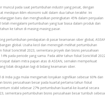
r muncul pada saat pertumbuhan industri yang pesat, dengan
meskipun iklim ekonomi sulit dalam dua tahun terakhir. Ini
elanggan baru dan menghasilkan peningkatan 45% dalam penjualan
Wall telah mengalami pertumbuhan yang luar biasa dalam produk dan
 tahun ke tahun di masing-masing pasar.
ong pertumbuhan pendapatan di pasar keamanan siber global, ASEA
embangan global. Usaha kecil dan menengah melihat pertumbuhan
un fiskal SonicWall 2023, sementara proyek dan bisnis perusahaan
14% pada periode yang sama. Pada akhir tahun fiskal SonicWall 2022
ercepat dalam mitra papan atas di ASEAN, semakin memperkuat
ng tidak diragukan lagi di bidang keamanan siber.
i India juga mulai mengamati lonjakan signifikan sebesar 60% dari
n bisnis perusahaan besar pada kuartal pertama tahun fiskal
mentum stabil sebesar 27% pertumbuhan kuartal-ke-kuartal secara
2023, sementara pertumbuhan bisnis perusahaan besar tumbuh sebesa