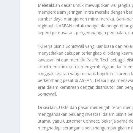
Meletakkan dasar untuk mewujudkan visi jangka 
memperdalam jaringan mitra mereka dengan berga
sumber daya manajemen mitra mereka. Baru-baru 
regional di ASEAN untuk mengelola pengembangan 
seperti pemasaran, pengembangan penjualan, dan
“Kinerja bisnis SonicWall yang luar biasa dan r
menyediakan cakupan terlengkap di bidang keama
kawasan ini dan memiliki Pacific Tech sebagai d
komitmen kami untuk mengembangkan dan memberi
tonggak sejarah yang menarik bagi kami karena
berkembang pesat di ASEAN, tetapi juga menaw
erat dalam kemitraan dengan distributor dan peng
SonicWall.
Di sisi lain, UKM dan pasar menengah tetap men
menggandakan peluang investasi dalam bisnis pe
utama, yaitu Customer Connect, bekerja sama d
menghadapi serangan siber, mengembangkan mi