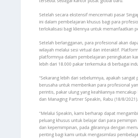
tersebut sebagai kantor pusat global baru.
Setelah secara ekstensif mencermati pasar Sin
ini dalam pembelajaran khusus bagi para profes
terlokalisasi bagi kliennya untuk memanfaatkan 
Setelah berlangganan, para profesional akan da
wilayah melalui sesi virtual dan interaktif. Plat
platformnya dalam pembelajaran peningkatan ka
lebih dari 18.000 pakar terkemuka di berbagai indu
“Sekarang lebih dari sebelumnya, apakah sangat
berusaha untuk memberikan para profesional yang 
perintis, pakar ulung yang keahliannya mencakup 
dan Managing Partner SpeakIn, Rabu (18/8/2021)
“Melalui SpeakIn, kami berharap dapat mengambi
peluang khusus untuk belajar dari para pemimpin 
dan kepemimpinan, pada gilirannya dengan meman
penting bagi kami untuk mengasimilasi pembelaja