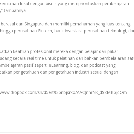
kemitraan lokal dengan bisnis yang memprioritaskan pembelajaran
,” tambahnya.
 berasal dari Singapura dan memiliki pemahaman yang luas tentang
 hingga perusahaan Fintech, bank investasi, perusahaan teknologi, da
katkan keahlian profesional mereka dengan belajar dari pakar
 bidang secara real time untuk pelatihan dan bahkan pembelajaran sat
mbelajaran pasif seperti eLearning, blog, dan podcast yang
apatkan pengetahuan dan pengetahuan industri sesuai dengan
ttps://www.dropbox.com/sh/d5ert93bnbjsrko/AACJnhrNk_dS8MBbjdQm-