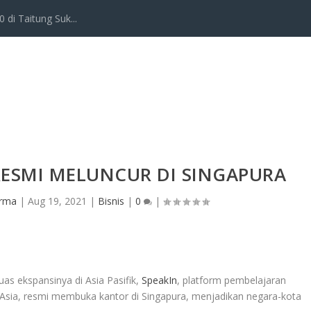
 di Taitung Suk...
RESMI MELUNCUR DI SINGAPURA
Irma
|
Aug 19, 2021
|
Bisnis
|
0
|
s ekspansinya di Asia Pasifik,
SpeakIn
, platform pembelajaran
 Asia, resmi membuka kantor di Singapura, menjadikan negara-kota