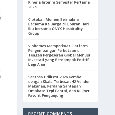
Kinerja Interim Semester Pertama
2026
t
t
Ciptakan Momen Bermakna
Bersama Keluarga di Liburan Hari
Ibu bersama ONYX Hospitality
Group
Vinhomes Memperkuat Platform
e
Pengembangan Perkotaan di
Tengah Pergeseran Global Menuju
Investasi yang Berdampak Positif
bagi Alam
e
i
Sentosa GrillFest 2026 Kembali
dengan Skala Terbesar: 42 Vendor
Makanan, Perdana Santapan
Omakase Tepi Pantai, dan Kuliner
Favorit Pengunjung
RECENT COMMENTS