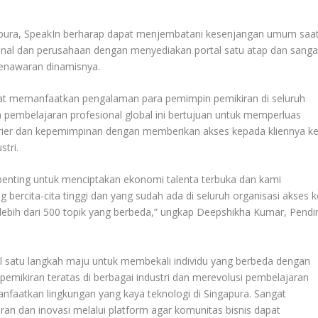
gapura, SpeakIn berharap dapat menjembatani kesenjangan umum saa
ional dan perusahaan dengan menyediakan portal satu atap dan sanga
penawaran dinamisnya.
pat memanfaatkan pengalaman para pemimpin pemikiran di seluruh
form pembelajaran profesional global ini bertujuan untuk memperluas
rier dan kepemimpinan dengan memberikan akses kepada kliennya k
stri.
 penting untuk menciptakan ekonomi talenta terbuka dan kami
bercita-cita tinggi dan yang sudah ada di seluruh organisasi akses k
lebih dari 500 topik yang berbeda,” ungkap Deepshikha Kumar, Pendir
.
l satu langkah maju untuk membekali individu yang berbeda dengan
pemikiran teratas di berbagai industri dan merevolusi pembelajaran
faatkan lingkungan yang kaya teknologi di Singapura. Sangat
ran dan inovasi melalui platform agar komunitas bisnis dapat