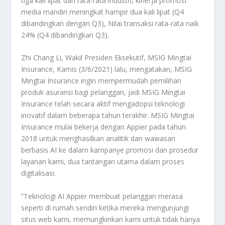
tiga kali lipat dari rata-rata industri, kinerja promosi
media mandiri meningkat hampir dua kali lipat (Q4
dibandingkan dengan Q3), Nilai transaksi rata-rata naik
24% (Q4 dibandingkan Q3).
Zhi Chang Li, Wakil Presiden Eksekutif, MSIG Mingtai
Insurance, Kamis (3/6/2021) lalu, mengatakan, MSIG
Mingtai Insurance ingin mempermudah pemilihan
produk asuransi bagi pelanggan, jadi MSIG Mingtai
Insurance telah secara aktif mengadopsi teknologi
inovatif dalam beberapa tahun terakhir. MSIG Mingtai
Insurance mulai bekerja dengan Appier pada tahun
2018 untuk menghasilkan analitik dan wawasan
berbasis AI ke dalam kampanye promosi dan prosedur
layanan kami, dua tantangan utama dalam proses
digitalisasi.
“Teknologi AI Appier membuat pelanggan merasa
seperti di rumah sendiri ketika mereka mengunjungi
situs web kami, memungkinkan kami untuk tidak hanya