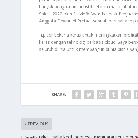
banyak pengakuan industri selama masa jabatanny
Sales” 2022 oleh Stevie® Awards untuk Penjualan
Anggota Dewan di Pretaa, sebuah perusahaan pla
“Epicor bekerja keras untuk meningkatkan profi
keras dengan teknologi berbasis cloud. Saya ber
seluruh dunia untuk membangun dunia bisnis yang 
SHARE:
PREVIOUS
CPA Australia: Usaha kecil Indonesia menjuarai pertumbuh