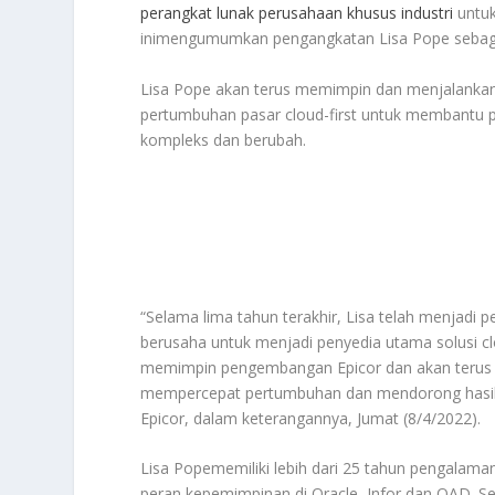
perangkat lunak perusahaan khusus industri
untuk
inimengumumkan pengangkatan Lisa Pope sebaga
Lisa Pope akan terus memimpin dan menjalankan
pertumbuhan pasar cloud-first untuk membantu pe
kompleks dan berubah.
“Selama lima tahun terakhir, Lisa telah menjadi 
berusaha untuk menjadi penyedia utama solusi clou
memimpin pengembangan Epicor dan akan terus 
mempercepat pertumbuhan dan mendorong hasil b
Epicor, dalam keterangannya, Jumat (8/4/2022).
Lisa Popememiliki lebih dari 25 tahun pengalam
peran kepemimpinan di Oracle, Infor dan QAD. Se