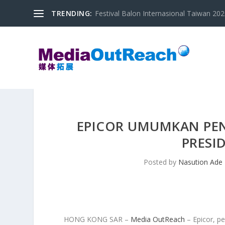
TRENDING:
Festival Balon Internasional Taiwan 2020
EPICOR UMUMKAN PEN
PRESI
Posted by
Nasution Ade
HONG KONG SAR –
Media OutReach
– Epicor, p