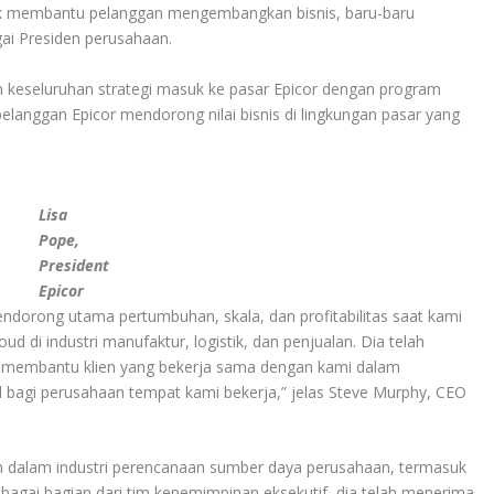
 membantu pelanggan mengembangkan bisnis, baru-baru
i Presiden perusahaan.
 keseluruhan strategi masuk ke pasar Epicor dengan program
langgan Epicor mendorong nilai bisnis di lingkungan pasar yang
Lisa
Pope,
President
Epicor
pendorong utama pertumbuhan, skala, dan profitabilitas saat kami
d di industri manufaktur, logistik, dan penjualan. Dia telah
membantu klien yang bekerja sama dengan kami dalam
agi perusahaan tempat kami bekerja,” jelas Steve Murphy, CEO
an dalam industri perencanaan sumber daya perusahaan, termasuk
bagai bagian dari tim kepemimpinan eksekutif, dia telah menerima