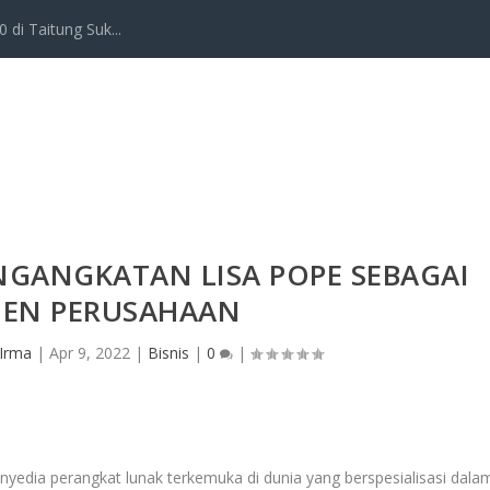
 di Taitung Suk...
GANGKATAN LISA POPE SEBAGAI
DEN PERUSAHAAN
 Irma
|
Apr 9, 2022
|
Bisnis
|
0
|
enyedia perangkat lunak terkemuka di dunia yang berspesialisasi dala