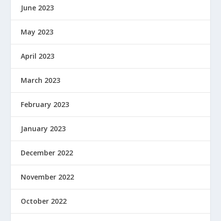
June 2023
May 2023
April 2023
March 2023
February 2023
January 2023
December 2022
November 2022
October 2022