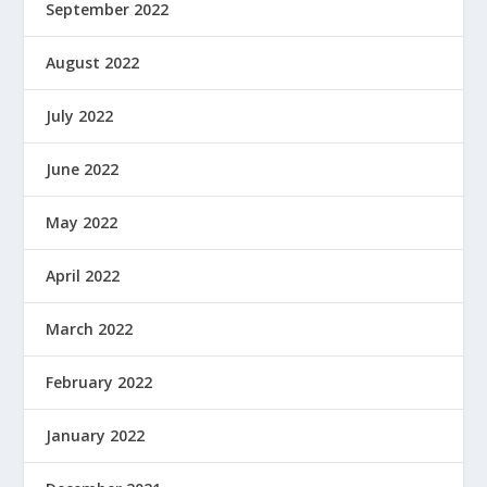
September 2022
August 2022
July 2022
June 2022
May 2022
April 2022
March 2022
February 2022
January 2022