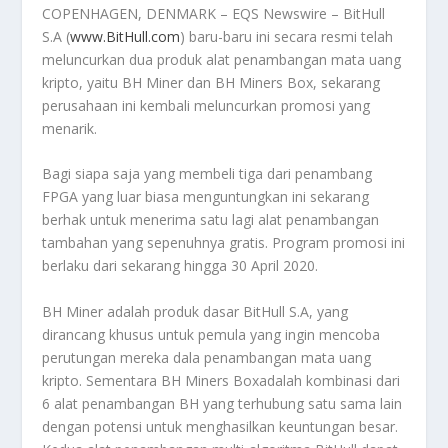
COPENHAGEN, DENMARK – EQS Newswire – BitHull
S.A (
www.BitHull.com
) baru-baru ini secara resmi telah
meluncurkan dua produk alat penambangan mata uang
kripto, yaitu BH Miner dan BH Miners Box, sekarang
perusahaan ini kembali meluncurkan promosi yang
menarik.
Bagi siapa saja yang membeli tiga dari penambang
FPGA yang luar biasa menguntungkan ini sekarang
berhak untuk menerima satu lagi alat penambangan
tambahan yang sepenuhnya gratis. Program promosi ini
berlaku dari sekarang hingga 30 April 2020.
BH Miner adalah produk dasar BitHull S.A, yang
dirancang khusus untuk pemula yang ingin mencoba
perutungan mereka dala penambangan mata uang
kripto. Sementara BH Miners Boxadalah kombinasi dari
6 alat penambangan BH yang terhubung satu sama lain
dengan potensi untuk menghasilkan keuntungan besar.