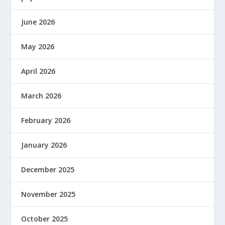
June 2026
May 2026
April 2026
March 2026
February 2026
January 2026
December 2025
November 2025
October 2025