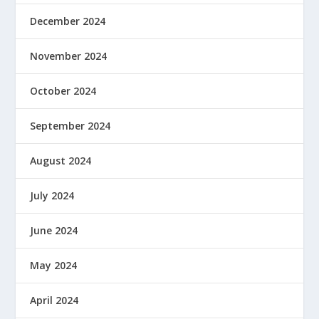
December 2024
November 2024
October 2024
September 2024
August 2024
July 2024
June 2024
May 2024
April 2024