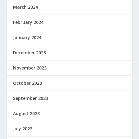
March 2024
February 2024
January 2024
December 2023
November 2023
October 2023
September 2023
August 2023
July 2023