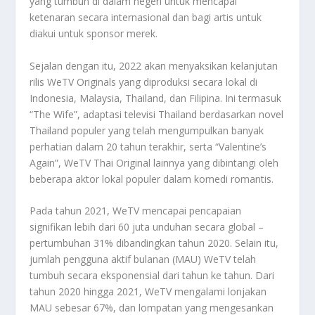
yang tumbuh di dalam negeri untuk mencapai
ketenaran secara internasional dan bagi artis untuk
diakui untuk sponsor merek.
Sejalan dengan itu, 2022 akan menyaksikan kelanjutan
rilis WeTV Originals yang diproduksi secara lokal di
Indonesia, Malaysia, Thailand, dan Filipina. Ini termasuk
“The Wife”, adaptasi televisi Thailand berdasarkan novel
Thailand populer yang telah mengumpulkan banyak
perhatian dalam 20 tahun terakhir, serta “Valentine’s
Again”, WeTV Thai Original lainnya yang dibintangi oleh
beberapa aktor lokal populer dalam komedi romantis.
Pada tahun 2021, WeTV mencapai pencapaian
signifikan lebih dari 60 juta unduhan secara global –
pertumbuhan 31% dibandingkan tahun 2020. Selain itu,
jumlah pengguna aktif bulanan (MAU) WeTV telah
tumbuh secara eksponensial dari tahun ke tahun. Dari
tahun 2020 hingga 2021, WeTV mengalami lonjakan
MAU sebesar 67%, dan lompatan yang mengesankan