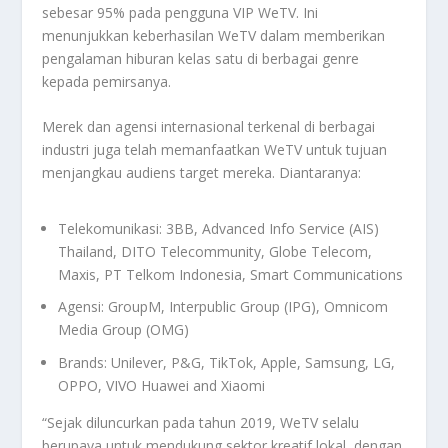
sebesar 95% pada pengguna VIP WeTV. Ini
menunjukkan keberhasilan WeTV dalam memberikan
pengalaman hiburan kelas satu di berbagai genre
kepada pemirsanya.
Merek dan agensi internasional terkenal di berbagai
industri juga telah memanfaatkan WeTV untuk tujuan
menjangkau audiens target mereka. Diantaranya:
Telekomunikasi: 3BB, Advanced Info Service (AIS)
Thailand, DITO Telecommunity, Globe Telecom,
Maxis, PT Telkom Indonesia, Smart Communications
Agensi: GroupM, Interpublic Group (IPG), Omnicom
Media Group (OMG)
Brands: Unilever, P&G, TikTok, Apple, Samsung, LG,
OPPO, VIVO Huawei and Xiaomi
“Sejak diluncurkan pada tahun 2019, WeTV selalu
berupaya untuk mendukung sektor kreatif lokal, dengan