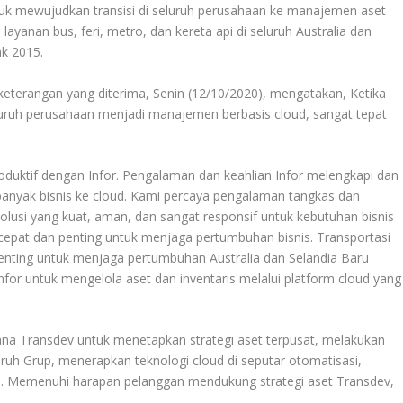
tuk mewujudkan transisi di seluruh perusahaan ke manajemen aset
layanan bus, feri, metro, dan kereta api di seluruh Australia dan
ak 2015.
 keterangan yang diterima, Senin (12/10/2020), mengatakan, Ketika
uruh perusahaan menjadi manajemen berbasis cloud, sangat tepat
duktif dengan Infor. Pengalaman dan keahlian Infor melengkapi dan
nyak bisnis ke cloud. Kami percaya pengalaman tangkas dan
lusi yang kuat, aman, dan sangat responsif untuk kebutuhan bisnis
 cepat dan penting untuk menjaga pertumbuhan bisnis. Transportasi
penting untuk menjaga pertumbuhan Australia dan Selandia Baru
for untuk mengelola aset dan inventaris melalui platform cloud yang
na Transdev untuk menetapkan strategi aset terpusat, melakukan
ruh Grup, menerapkan teknologi cloud di seputar otomatisasi,
rasi. Memenuhi harapan pelanggan mendukung strategi aset Transdev,