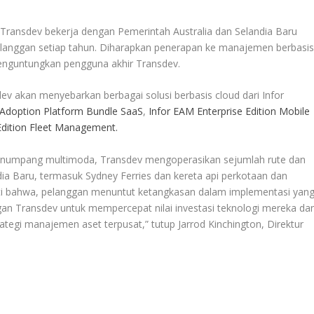
, Transdev bekerja dengan Pemerintah Australia dan Selandia Baru
pelanggan setiap tahun. Diharapkan penerapan ke manajemen berbasi
enguntungkan pengguna akhir Transdev.
ev akan menyebarkan berbagai solusi berbasis cloud dari Infor
 Adoption Platform Bundle SaaS
,
Infor EAM Enterprise Edition Mobile
Edition Fleet Management.
 penumpang multimoda, Transdev mengoperasikan sejumlah rute dan
ndia Baru, termasuk Sydney Ferries dan kereta api perkotaan dan
rti bahwa, pelanggan menuntut ketangkasan dalam implementasi yan
an Transdev untuk mempercepat nilai investasi teknologi mereka da
gi manajemen aset terpusat,” tutup Jarrod Kinchington, Direktur