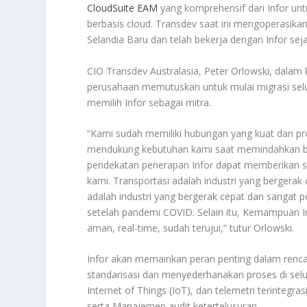
CloudSuite EAM
yang komprehensif dari Infor un
berbasis cloud. Transdev saat ini mengoperasikan 
Selandia Baru dan telah bekerja dengan Infor sej
CIO Transdev Australasia, Peter Orlowski, dalam
perusahaan memutuskan untuk mulai migrasi sel
memilih Infor sebagai mitra.
“Kami sudah memiliki hubungan yang kuat dan pro
mendukung kebutuhan kami saat memindahkan ba
pendekatan penerapan Infor dapat memberikan so
kami. Transportasi adalah industri yang bergerak
adalah industri yang bergerak cepat dan sangat 
setelah pandemi COVID. Selain itu, Kemampuan In
aman, real-time, sudah terujui,” tutur Orlowski.
Infor akan memainkan peran penting dalam renca
standarisasi dan menyederhanakan proses di selu
Internet of Things (IoT), dan telemetri terinteg
serta Manajemen audit ketertelusuran.