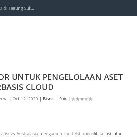
 di Taitung Suk...
FOR UNTUK PENGELOLAAN ASET
RBASIS CLOUD
Irma
|
Oct 12, 2020
|
Bisnis
|
0
|
ransdev Australasia mengumumkan telah memilih solusi
Infor