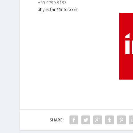
+65 9799 9133
phyllis.tan@infor.com
SHARE: