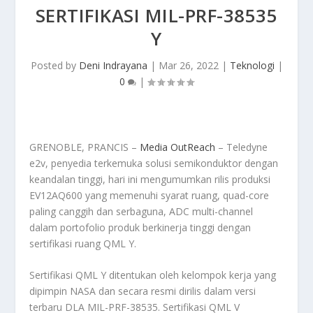
SERTIFIKASI MIL-PRF-38535
Y
Posted by
Deni Indrayana
|
Mar 26, 2022
|
Teknologi
|
0
|
GRENOBLE, PRANCIS –
Media OutReach
– Teledyne
e2v, penyedia terkemuka solusi semikonduktor dengan
keandalan tinggi, hari ini mengumumkan rilis produksi
EV12AQ600 yang memenuhi syarat ruang, quad-core
paling canggih dan serbaguna, ADC multi-channel
dalam portofolio produk berkinerja tinggi dengan
sertifikasi ruang QML Y.
Sertifikasi QML Y ditentukan oleh kelompok kerja yang
dipimpin NASA dan secara resmi dirilis dalam versi
terbaru DLA MIL-PRF-38535. Sertifikasi QML V