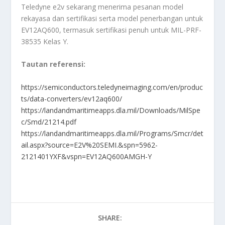
Teledyne e2v sekarang menerima pesanan model
rekayasa dan sertifikasi serta model penerbangan untuk
EV12AQ600, termasuk sertifikasi penuh untuk MIL-PRF-
38535 Kelas Y.
Tautan referensi:
https://semiconductors.teledyneimaging.com/en/produc
ts/data-converters/ev12aq600/
https://landandmaritimeapps.dla.mil/Downloads/MilSpe
c/Smd/21214.pdf
https://landandmaritimeapps.dla.mil/Programs/Smcr/det
ail.aspx?source=E2V%20SEMI.&spn=5962-
2121401YXF&vspn=EV12AQ600AMGH-Y
SHARE: