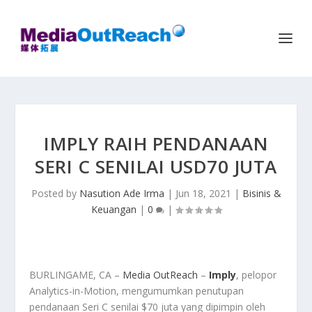
IMPLY RAIH PENDANAAN
SERI C SENILAI USD70 JUTA
Posted by
Nasution Ade Irma
|
Jun 18, 2021
|
Bisinis &
Keuangan
|
0
|
BURLINGAME, CA –
Media OutReach
–
Imply
, pelopor
Analytics-in-Motion, mengumumkan penutupan
pendanaan Seri C senilai $70 juta yang dipimpin oleh