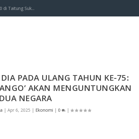
 di Taitung Suk...
DIA PADA ULANG TAHUN KE-75:
TANGO’ AKAN MENGUNTUNGKAN
DUA NEGARA
na
|
Apr 6, 2025
|
Ekonomi
|
0
|