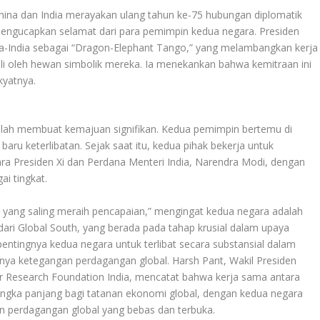
ina dan India merayakan ulang tahun ke-75 hubungan diplomatik
mengucapkan selamat dari para pemimpin kedua negara. Presiden
a-India sebagai “Dragon-Elephant Tango,” yang melambangkan kerja
li oleh hewan simbolik mereka. Ia menekankan bahwa kemitraan ini
kyatnya.
telah membuat kemajuan signifikan. Kedua pemimpin bertemu di
aru keterlibatan. Sejak saat itu, kedua pihak bekerja untuk
ra Presiden Xi dan Perdana Menteri India, Narendra Modi, dengan
i tingkat.
a yang saling meraih pencapaian,” mengingat kedua negara adalah
ri Global South, yang berada pada tahap krusial dalam upaya
entingnya kedua negara untuk terlibat secara substansial dalam
ya ketegangan perdagangan global. Harsh Pant, Wakil Presiden
er Research Foundation India, mencatat bahwa kerja sama antara
ngka panjang bagi tatanan ekonomi global, dengan kedua negara
perdagangan global yang bebas dan terbuka.