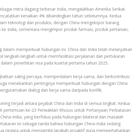
ebagai mitra dagang terbesar India, mengalahkan Amerika Serikat.
mencatatkan kenaikan 4% dibandingkan tahun sebelumnya. Kedua
am teknologi dan produksi, dengan China mengekspor barang
mia ke India, sementara mengimpor produk farmasi, produk pertanian,
 dalam memperkuat hubungan ini. China dan India telah melanjutka
langkah-langkah untuk memfasilitasi perjalanan dan pertukaran
 dalam penerbitan visa pada kuartal pertama tahun 2025.
katkan saling percaya, memperdalam kerja sama, dan berkontribusi
 juga menekankan pentingnya memperkuat hubungan dengan China
engutamakan dialog dan kerja sama daripada konflik.
ering terjadi antara pejabat China dan India di semua tingkat. Kedua
k pertemuan ke-23 Perwakilan Khusus untuk Pertanyaan Perbatasan
 China-India, yang berfokus pada hubungan bilateral dan masalah
rtukaran ini sebagai tanda bahwa hubungan China-India sedang
a negara untuk mengambil langkah proaktif guna mempertahankan