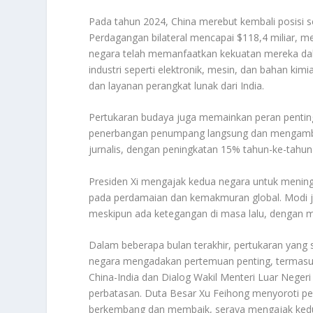
Pada tahun 2024, China merebut kembali posisi s
Perdagangan bilateral mencapai $118,4 miliar, 
negara telah memanfaatkan kekuatan mereka dal
industri seperti elektronik, mesin, dan bahan ki
dan layanan perangkat lunak dari India.
Pertukaran budaya juga memainkan peran penting
penerbangan penumpang langsung dan mengambil 
jurnalis, dengan peningkatan 15% tahun-ke-tahun
Presiden Xi mengajak kedua negara untuk mening
pada perdamaian dan kemakmuran global. Modi
meskipun ada ketegangan di masa lalu, dengan m
Dalam beberapa bulan terakhir, pertukaran yang s
negara mengadakan pertemuan penting, termasu
China-India dan Dialog Wakil Menteri Luar Negeri
perbatasan. Duta Besar Xu Feihong menyoroti pe
berkembang dan membaik, seraya mengajak kedu