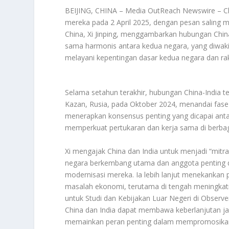
BEIJING, CHINA – Media OutReach Newswire – Ch
mereka pada 2 April 2025, dengan pesan saling 
China, Xi Jinping, menggambarkan hubungan Chin
sama harmonis antara kedua negara, yang diwaki
melayani kepentingan dasar kedua negara dan ra
Selama setahun terakhir, hubungan China-India 
Kazan, Rusia, pada Oktober 2024, menandai fase b
menerapkan konsensus penting yang dicapai anta
memperkuat pertukaran dan kerja sama di berbaga
Xi mengajak China dan India untuk menjadi “mitr
negara berkembang utama dan anggota penting da
modernisasi mereka. Ia lebih lanjut menekankan p
masalah ekonomi, terutama di tengah meningkatn
untuk Studi dan Kebijakan Luar Negeri di Observ
China dan India dapat membawa keberlanjutan ja
memainkan peran penting dalam mempromosikan 